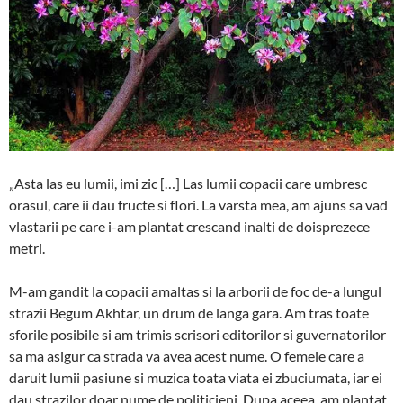
„Asta las eu lumii, imi zic […] Las lumii copacii care umbresc
orasul, care ii dau fructe si flori. La varsta mea, am ajuns sa vad
vlastarii pe care i-am plantat crescand inalti de doisprezece
metri.
M-am gandit la copacii amaltas si la arborii de foc de-a lungul
strazii Begum Akhtar, un drum de langa gara. Am tras toate
sforile posibile si am trimis scrisori editorilor si guvernatorilor
sa ma asigur ca strada va avea acest nume. O femeie care a
daruit lumii pasiune si muzica toata viata ei zbuciumata, iar ei
dau strazilor doar nume de politicieni. Dupa aceea, am plantat