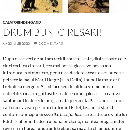
CALATORIND IN GAND
DRUM BUN, CIRESARI!
23 IULIE 2020
2 COMENTARII
Dupa niste zeci de ani am recitit cartea – este, dintre toate cele
cinci carti cu ciresarii, cea mai nostalgica si voiam sa ma
introduca in atmosfera, pentru ca de data aceasta actiunea se
petrece la malul Marii Negre (si in Delta). Iar noi la mare ar fi
trebuit sa mergem. Si imi facusem in ultima vreme prostul
obicei de a ma pregati astfel inaintea unor plecari: cu cateva
saptamani inainte de programata plecare la Paris am citit doar
carti care aveau pe coperta Turnul Eiffel, lasand la sfarsit,
conform principiului
save the best for last
, cartea despre viata lui
Edith Piaf primita de la o buna prietena; inaintea programatei
reveniri in Parga (unde ar fi trebuit sa ma aflu chiar acum, de