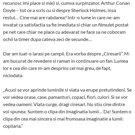
recunosc imi place si mie) si, cumva surpinzator, Arthur Conan
Doyle – tot ce a scris cu si despre Sherlock Holmes, insa
restul… Cine mai are rabdarea? Intr-o lume in care ne-am
invatat ca satisfactia sa fie imediata si chiar un filmulet postat
pe net care chiar ne place cu adevarat ne face sa ne coboram
ochii la timer dupa cateva zeci de secunde…
Dar am luat-o iarasi pe campii. Era vorba despre „Ciresarii”. M-
am bucurat de revedere si raman in continuare un fan. Lumea
lor e cea din care m-am desprins cel mai greu, de fapt,
niciodata.
„Acusi se vor aprinde luminile si viata va erupe pretutindeni. Se
vor vedea orase, case, pamanturi, copaci, flori, culori. Si se vor
vedea oameni. Viata curge, dragi ciresari. Nu stiu cine dintre
voi spunea: Suntem o clipa din imaginatia lumii… Da! Suntem o
clipa din cea mai sincera si mai frumoasa imaginatie a lumii:
copilaria.”