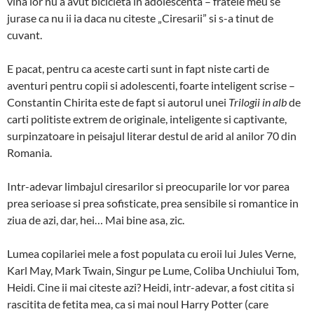
vina lor nu a avut bicicleta in adolescenta – fratele meu se
jurase ca nu ii ia daca nu citeste „Ciresarii” si s-a tinut de
cuvant.
E pacat, pentru ca aceste carti sunt in fapt niste carti de
aventuri pentru copii si adolescenti, foarte inteligent scrise –
Constantin Chirita este de fapt si autorul unei
Trilogii in alb
de
carti politiste extrem de originale, inteligente si captivante,
surpinzatoare in peisajul literar destul de arid al anilor 70 din
Romania.
Intr-adevar limbajul ciresarilor si preocuparile lor vor parea
prea serioase si prea sofisticate, prea sensibile si romantice in
ziua de azi, dar, hei… Mai bine asa, zic.
Lumea copilariei mele a fost populata cu eroii lui Jules Verne,
Karl May, Mark Twain, Singur pe Lume, Coliba Unchiului Tom,
Heidi. Cine ii mai citeste azi? Heidi, intr-adevar, a fost citita si
rascitita de fetita mea, ca si mai noul Harry Potter (care