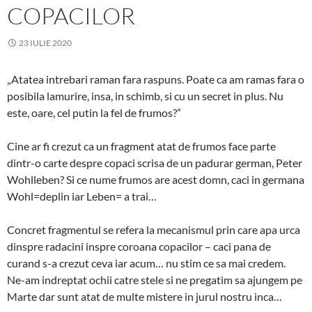
COPACILOR
23 IULIE 2020
„Atatea intrebari raman fara raspuns. Poate ca am ramas fara o
posibila lamurire, insa, in schimb, si cu un secret in plus. Nu
este, oare, cel putin la fel de frumos?”
Cine ar fi crezut ca un fragment atat de frumos face parte
dintr-o carte despre copaci scrisa de un padurar german, Peter
Wohlleben? Si ce nume frumos are acest domn, caci in germana
Wohl=deplin iar Leben= a trai…
Concret fragmentul se refera la mecanismul prin care apa urca
dinspre radacini inspre coroana copacilor – caci pana de
curand s-a crezut ceva iar acum… nu stim ce sa mai credem.
Ne-am indreptat ochii catre stele si ne pregatim sa ajungem pe
Marte dar sunt atat de multe mistere in jurul nostru inca…