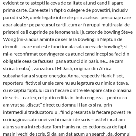
evident ca te astepti la ceva de calitate atunci cand ii apare
prima carte. Care este in fapt o culegere de povestiri, inclusiv
parodii si SF, unele legate intre ele prin aceleasi personaje care
apar aleator pe parcursul cartii, cum ar fi grupul multirasial de
prieteni ce ii cuprinde pe fenomenalul jucator de bowling Steve
Wong (mi-a adus aminte de serile la bowling in Neptun de
demult – oare mai este functionala sala aceea de bowling?; si
mi-a reconfirmat convingerea ca atunci cand incepi sa faci din
obligatie ceea ce facusesi pana atunci din pasiune… se cam
strica treaba) , vanzatorul MDash, originar din Africa
subsahariana si super energica Anna, respectiv Hank Fiset,
reporterul fictiv; si unele care nu au legatura cu nimic altceva,
cu exceptia faptului ca in fiecare dintre ele apare cate o masina
de scris – cartea, cel putin editia in limba engleza – pentru ca
am vrut sa „discut” direct cu domnul Hanks si nu prin
intermediul traducatorului, fiind presarata la fiecare povestire
cu imaginea cate unei vechi masini de scris – astfel incat am
ajuns sa ma intreb daca Tom Hanks nu colectioneaza de fapt
masini vechi de scris. Si da, am dat acum un search, da, domnul