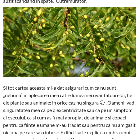
auzit scandand in spate.” Cutremurator.
Si tot cartea aceasta mi-a dat asigurari cum ca nu sunt
„nebuna” in aplecarea mea catre lumea necuvantatoarelor, fie
ele plante sau animale; in orice caz nu singura 🙂 „Oamenii vad
singuratatea mea ca pe o excentricitate sau ca pe un simptom
al esecului, ca si cum as fi mai apropiat de animale si copaci
pentru ca fiintele umane m-au tradat sau pentru ca nu am gasit
niciuna pe care sa o iubesc. E dificil sa le explic ca umbra unui