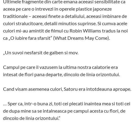
Ultimele fragmente din carte emana aceeasi sensibilitate ca
aceea pe care o intrevezi in operele plastice japoneze
traditionale – aceeasi finete a detaliului, aceeasi imbinare de
culori stralucitoare, detalii minutios suprinse. Si cumva acele
culori mi-au amintit de filmul cu Robin Williams tradus la noi
ca „O iubire fara sfarsit” (What Dreams May Come).
„Un suvoi nesfarsit de galben si mov.
Campul pe care il vazusem la ultima nostra calatorie era
intesat de flori pana departe, dincolo de linia orizontului.
Cand visam asemenea culori, Satoru era intotdeauna aproape.
… Sper ca, intr-o buna zi, toti cei plecati inaintea mea si toti cei
de dupa mine sa se intalneasca pe campul acesta cu flori, de
dincolo de linia orizontului.”