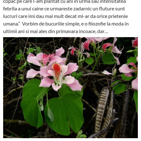
copac pe care l-am plantat cu ani in urma sau intensitatea
febrila a unui caine ce urmareste zadarnic un fluture sunt
lucruri care imi dau mai mult decat mi-ar da orice prietenie
umana.” Vorbim de bucuriile simple, e o filozofie la moda in
ultimii ani si mai ales din primavara incoace, dar…