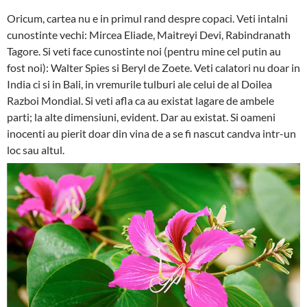
Oricum, cartea nu e in primul rand despre copaci. Veti intalni
cunostinte vechi: Mircea Eliade, Maitreyi Devi, Rabindranath
Tagore. Si veti face cunostinte noi (pentru mine cel putin au
fost noi): Walter Spies si Beryl de Zoete. Veti calatori nu doar in
India ci si in Bali, in vremurile tulburi ale celui de al Doilea
Razboi Mondial. Si veti afla ca au existat lagare de ambele
parti; la alte dimensiuni, evident. Dar au existat. Si oameni
inocenti au pierit doar din vina de a se fi nascut candva intr-un
loc sau altul.