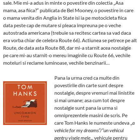
sale. Mie mi-a adus in minte o povestire din colectia „Asa
mama, asa fiica?” publicata de Bel Mooney, o povestire in care
o mama venita din Anglia in State isi ia pe motocicleta fiica
data peste cap de mutare si pleaca impreuna pe o veche
autostrada americana (trebuie sa recitesc cartea sa vad daca
era vorba chiar de celebra Route 66). Actiunea se petrece pe alt
Route, de data asta Route 88, dar mi-a starnit acea nostalgie
pe care mi-au starnit-o mereu imaginile cu Route 66, vechile
moteluri si reclame luminoase, vechile benzinarii…
Pana la urma cred ca multe din
povestirile din carte sunt despre
nostalgie, despre vremuri mai linistite
si mai umane; asa cum tot despre
nostalgie sunt pana la urma si
omniprezentele masini de scris. Pe
care Tom Hanks le numeste undeva „
a
vehicle for my dreams”/”un vehicul
pentru visele mele
„, vehicule pentru