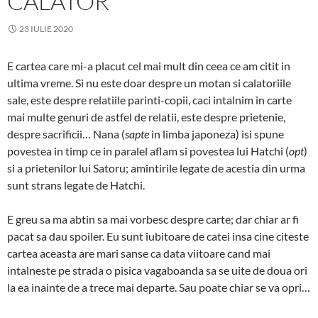
CALATOR
23 IULIE 2020
E cartea care mi-a placut cel mai mult din ceea ce am citit in
ultima vreme. Si nu este doar despre un motan si calatoriile
sale, este despre relatiile parinti-copii, caci intalnim in carte
mai multe genuri de astfel de relatii, este despre prietenie,
despre sacrificii… Nana (
sapte
in limba japoneza) isi spune
povestea in timp ce in paralel aflam si povestea lui Hatchi (
opt
)
si a prietenilor lui Satoru; amintirile legate de acestia din urma
sunt strans legate de Hatchi.
E greu sa ma abtin sa mai vorbesc despre carte; dar chiar ar fi
pacat sa dau spoiler. Eu sunt iubitoare de catei insa cine citeste
cartea aceasta are mari sanse ca data viitoare cand mai
intalneste pe strada o pisica vagaboanda sa se uite de doua ori
la ea inainte de a trece mai departe. Sau poate chiar se va opri…