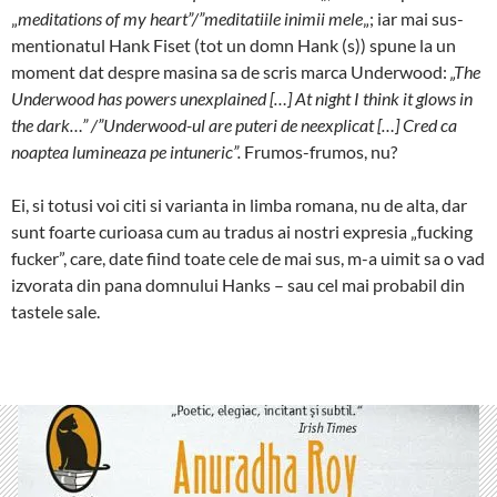
„
meditations of my heart”/”meditatiile inimii mele
„; iar mai sus-
mentionatul Hank Fiset (tot un domn Hank (s)) spune la un
moment dat despre masina sa de scris marca Underwood:
„The
Underwood has powers unexplained […] At night I think it glows in
the dark…” /”Underwood-ul are puteri de neexplicat […] Cred ca
noaptea lumineaza pe intuneric”.
Frumos-frumos, nu?
Ei, si totusi voi citi si varianta in limba romana, nu de alta, dar
sunt foarte curioasa cum au tradus ai nostri expresia „fucking
fucker”, care, date fiind toate cele de mai sus, m-a uimit sa o vad
izvorata din pana domnului Hanks – sau cel mai probabil din
tastele sale.