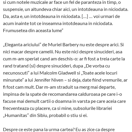
si cum notele muzicale ar face un fel de paranteza in timp, o
suspensie, un altundeva chiar aici, un intotdeauna in niciodata.
Da, asta e, un intotdeauna in niciodata. […] … voi urmari de
acum inainte tot ce inseamna intotdeauna in niciodata.
Frumusetea din aceasta lume”
„Eleganta ariciului” de Muriel Barbery nu este despre arici. Si
nici macar despre camelii. Nu este nici despre sinucideri, asa
cum m-am speriat cand am deschis-o: ar fi fost a treia carte la
rand tratand (si) despre sinucideri, dupa „De vorba cu
necunoscuti” a lui Malcolm Gladwell si „Toate acele locuri
minunate” a lui Jennifer Niven – si deja, date fiind vremurile, ar
fi fost cam mult. Dar m-am straduit sa merg mai departe,
impinsa de la spate de recomandarea calduroasa pe care i-o
facuse mai demult cartii o doamna in varsta pe care aceia care
frecventeaza cu placere, ca si mine, subsolurile librariei
„Humanitas” din Sibiu, probabil o stiu si ei.
Despre ce este pana la urma cartea? Eu as zice ca despre