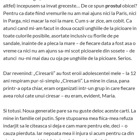
altfel) incepusem sa invat greceste… De ce spun
prostul
obicei?
Pentru ca date fiind vremurile nu am mai ajuns nici la Paris, nici
in Parga, nici macar la noi la mare. Cum s-ar zice, am cobit. Ca
atunci cand mi-am facut in doua ocazii unghiile de la picioare in
toate culorile posibile, asortate inclusiv cu florile de pe
sandale, inainte de a pleca la mare – de fiecare data a fost asa o
vreme ca nici nu am ajuns sa-mi scot picioarele din sosete – de
atunci nu-mi mai dau cu oja pe unghiile de la picioare. Serios.
Dar revenind: „Ciresarii” au fost eroii adolescentei mele – la 12
ani respiram pur-si-simplu „Ciresarii”. La mine in clasa, pana
printr-a opta chiar, eram organizati intr-un grup in care fiecare
avea rolul cate unui ciresar – eu eram, evident, Maria.
Si totusi. Noua generatie pare sa nu guste deloc aceste carti. La
mine in familie cel putin. Spre stupoarea mea fiica-mea refuza
indarjit sa le citeasca si deja e cam mare pentru ele, deci – o
cauza pierduta. Iar nepoata mea ii injura si acum pentru ca din