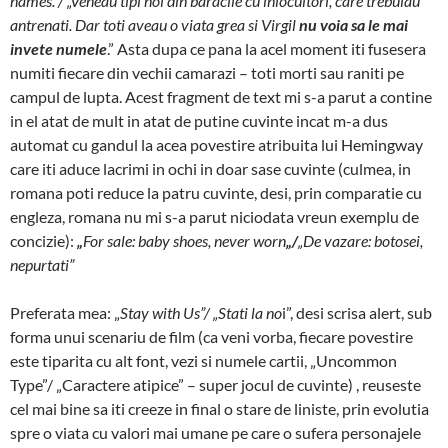
names.”/ „Veneau tipi noi din baracile cu inlocuitori, care trebuiau
antrenati. Dar toti aveau o viata grea si Virgil
nu voia sa le mai
invete numele
.” Asta dupa ce pana la acel moment iti fusesera
numiti fiecare din vechii camarazi – toti morti sau raniti pe
campul de lupta. Acest fragment de text mi s-a parut a contine
in el atat de mult in atat de putine cuvinte incat m-a dus
automat cu gandul la acea povestire atribuita lui Hemingway
care iti aduce lacrimi in ochi in doar sase cuvinte (culmea, in
romana poti reduce la patru cuvinte, desi, prin comparatie cu
engleza, romana nu mi s-a parut niciodata vreun exemplu de
concizie):
„
For sale: baby shoes, never worn
„/
„De vazare: botosei,
nepurtati”
Preferata mea: „
Stay with Us”/ „Stati la no
i”, desi scrisa alert, sub
forma unui scenariu de film (ca veni vorba, fiecare povestire
este tiparita cu alt font, vezi si numele cartii, „Uncommon
Type”/ „Caractere atipice” – super jocul de cuvinte) , reuseste
cel mai bine sa iti creeze in final o stare de liniste, prin evolutia
spre o viata cu valori mai umane pe care o sufera personajele