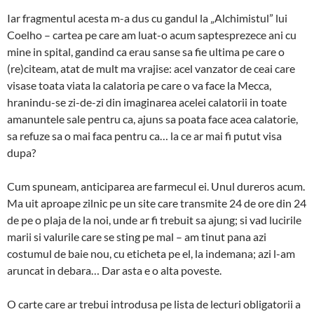
Iar fragmentul acesta m-a dus cu gandul la „Alchimistul” lui
Coelho – cartea pe care am luat-o acum saptesprezece ani cu
mine in spital, gandind ca erau sanse sa fie ultima pe care o
(re)citeam, atat de mult ma vrajise: acel vanzator de ceai care
visase toata viata la calatoria pe care o va face la Mecca,
hranindu-se zi-de-zi din imaginarea acelei calatorii in toate
amanuntele sale pentru ca, ajuns sa poata face acea calatorie,
sa refuze sa o mai faca pentru ca… la ce ar mai fi putut visa
dupa?
Cum spuneam, anticiparea are farmecul ei. Unul dureros acum.
Ma uit aproape zilnic pe un site care transmite 24 de ore din 24
de pe o plaja de la noi, unde ar fi trebuit sa ajung; si vad lucirile
marii si valurile care se sting pe mal – am tinut pana azi
costumul de baie nou, cu eticheta pe el, la indemana; azi l-am
aruncat in debara… Dar asta e o alta poveste.
O carte care ar trebui introdusa pe lista de lecturi obligatorii a