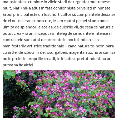
ma asteptase cuminte in zilele starii de urgenta (multumesc
mult, Nati) mi-a adus in fata ochilor niste privelisti minunate.
Eroul principal este un fost horticultor si, cum plantele descrise
de el nu-mi erau cunoscute, le-am cautat pe net si am ramas
uimita de splendorile acelea, de culorile vii, de ceea ce natura a
putut crea – si am inceput sa inteleg de ce nuantele intense si
contrastele sunt atat de prezente in portul indian si in
manifestarile artistice traditionale – cand natura te-nconjoara
cu astfel de izbucniri de rosu, galben, magenta, roz, nu ai cum sa
nu le preiei in propriile creatii, te insotesc pretutindeni, nu ar
putea sa fie altfel.