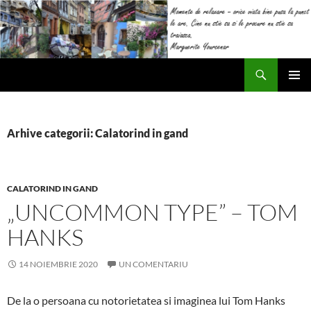
Sari
la
conținut
Caută
Impresii
MENIU
PRINCI
Arhive categorii: Calatorind in gand
CALATORIND IN GAND
„UNCOMMON TYPE” – TOM
HANKS
14 NOIEMBRIE 2020
UN COMENTARIU
De la o persoana cu notorietatea si imaginea lui Tom Hanks