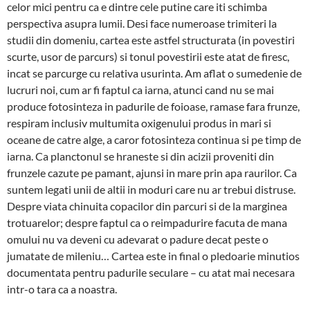
celor mici pentru ca e dintre cele putine care iti schimba
perspectiva asupra lumii. Desi face numeroase trimiteri la
studii din domeniu, cartea este astfel structurata (in povestiri
scurte, usor de parcurs) si tonul povestirii este atat de firesc,
incat se parcurge cu relativa usurinta. Am aflat o sumedenie de
lucruri noi, cum ar fi faptul ca iarna, atunci cand nu se mai
produce fotosinteza in padurile de foioase, ramase fara frunze,
respiram inclusiv multumita oxigenului produs in mari si
oceane de catre alge, a caror fotosinteza continua si pe timp de
iarna. Ca planctonul se hraneste si din acizii proveniti din
frunzele cazute pe pamant, ajunsi in mare prin apa raurilor. Ca
suntem legati unii de altii in moduri care nu ar trebui distruse.
Despre viata chinuita copacilor din parcuri si de la marginea
trotuarelor; despre faptul ca o reimpadurire facuta de mana
omului nu va deveni cu adevarat o padure decat peste o
jumatate de mileniu… Cartea este in final o pledoarie minutios
documentata pentru padurile seculare – cu atat mai necesara
intr-o tara ca a noastra.