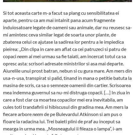
Si tot aceasta carte m-a facut sa plang cu sensibilitatea ei
aparte, pentru ca am mai intalnit pana acum fragmente
induiosatoare legate de oameni sau animale, dar nu reusesc sa-
mi amintesc ceva similar legat de soarta unor plante, de
zbaterea celui ce ajutase la sadirea lor pentru a le impiedica
pieirea: „Din clipa in care am aflat ca cei patruzeci si patru de
copaci
neem
ai mei urmau sa fie taiati, am incercat totul ca sa
opresc asta: scrisori adresate ministrilor si asa mai departe.
Aiurelile unui prost batran, nebun si cu gura mare. Am mers din
usa-n-usa, transpirat si palid, tinand in mana o petitie batuta la
masina de scris, ca sa o semneze oamenii din cartier. Scrisoarea
mea indemna guvernul sa nu-mi distruga copacii. […] In ziua in
care a fost clar ca moartea copacilor mei era inevitabila, am
cules toti trandafirii si hibiscusul din gradina mea. Am mers la
fiecare arbore
neem
de pe Bulevardul Atkinson si am pus o
floare la radacina lui. Trei baieti plini de praf au inceput sa
mearga in urma mea. „Mosneagului ii fileaza o lampa”, i-am