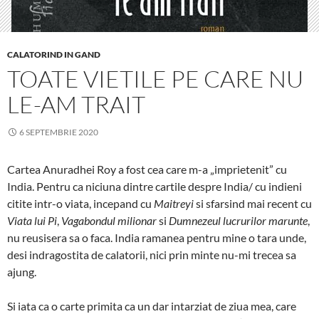
CALATORIND IN GAND
TOATE VIETILE PE CARE NU
LE-AM TRAIT
6 SEPTEMBRIE 2020
Cartea Anuradhei Roy a fost cea care m-a „imprietenit” cu
India. Pentru ca niciuna dintre cartile despre India/ cu indieni
citite intr-o viata, incepand cu
Maitreyi
si sfarsind mai recent cu
Viata lui Pi
,
Vagabondul milionar
si
Dumnezeul lucrurilor marunte
,
nu reusisera sa o faca. India ramanea pentru mine o tara unde,
desi indragostita de calatorii, nici prin minte nu-mi trecea sa
ajung.
Si iata ca o carte primita ca un dar intarziat de ziua mea, care