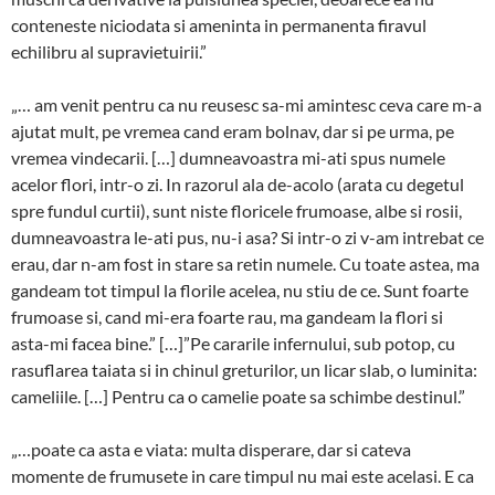
conteneste niciodata si ameninta in permanenta firavul
echilibru al supravietuirii.”
„… am venit pentru ca nu reusesc sa-mi amintesc ceva care m-a
ajutat mult, pe vremea cand eram bolnav, dar si pe urma, pe
vremea vindecarii. […] dumneavoastra mi-ati spus numele
acelor flori, intr-o zi. In razorul ala de-acolo (arata cu degetul
spre fundul curtii), sunt niste floricele frumoase, albe si rosii,
dumneavoastra le-ati pus, nu-i asa? Si intr-o zi v-am intrebat ce
erau, dar n-am fost in stare sa retin numele. Cu toate astea, ma
gandeam tot timpul la florile acelea, nu stiu de ce. Sunt foarte
frumoase si, cand mi-era foarte rau, ma gandeam la flori si
asta-mi facea bine.” […]”Pe cararile infernului, sub potop, cu
rasuflarea taiata si in chinul greturilor, un licar slab, o luminita:
cameliile. […] Pentru ca o camelie poate sa schimbe destinul.”
„…poate ca asta e viata: multa disperare, dar si cateva
momente de frumusete in care timpul nu mai este acelasi. E ca