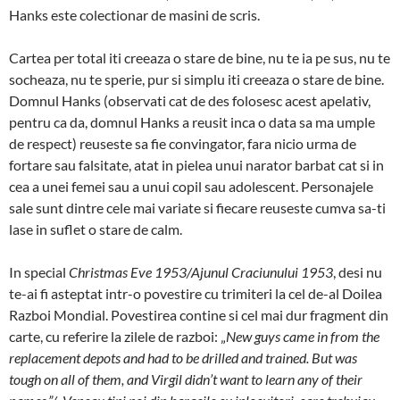
Hanks este colectionar de masini de scris.
Cartea per total iti creeaza o stare de bine, nu te ia pe sus, nu te
socheaza, nu te sperie, pur si simplu iti creeaza o stare de bine.
Domnul Hanks (observati cat de des folosesc acest apelativ,
pentru ca da, domnul Hanks a reusit inca o data sa ma umple
de respect) reuseste sa fie convingator, fara nicio urma de
fortare sau falsitate, atat in pielea unui narator barbat cat si in
cea a unei femei sau a unui copil sau adolescent. Personajele
sale sunt dintre cele mai variate si fiecare reuseste cumva sa-ti
lase in suflet o stare de calm.
In special
Christmas Eve 1953/Ajunul Craciunului 1953
, desi nu
te-ai fi asteptat intr-o povestire cu trimiteri la cel de-al Doilea
Razboi Mondial. Povestirea contine si cel mai dur fragment din
carte, cu referire la zilele de razboi: „
New guys came in from the
replacement depots and had to be drilled and trained. But was
tough on all of them, and Virgil didn’t want to learn any of their