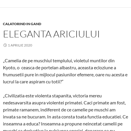
CALATORIND IN GAND
ELEGANTA ARICIULUI
1 APRILIE 2020
„Camelia de pe muschiul templului, violetul muntilor din
Kyoto, o ceasca de portelan albastru, aceasta ecloziune a
frumusetii pure in mijlocul pasiunilor efemere, oare nu acesta e
lucrul la care aspiram cu totii?”
„Civilizatia este violenta stapanita, victoria mereu
nedesavarsita asupra violentei primatei. Caci primate am fost,
primate ramanem, indiferent de ce camelie pe muschi am
invata sa ne bucuram. In asta consta toata functia educatiei. Ce
inseamna a educa? Inseamna a propune neincetat camelii pe
muschi ca derivative la pulsiunea speciei, deoarece ea nu