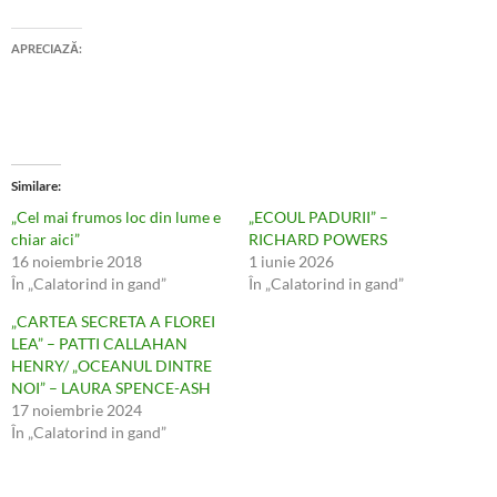
APRECIAZĂ:
Similare
„Cel mai frumos loc din lume e
„ECOUL PADURII” –
chiar aici”
RICHARD POWERS
16 noiembrie 2018
1 iunie 2026
În „Calatorind in gand”
În „Calatorind in gand”
„CARTEA SECRETA A FLOREI
LEA” – PATTI CALLAHAN
HENRY/ „OCEANUL DINTRE
NOI” – LAURA SPENCE-ASH
17 noiembrie 2024
În „Calatorind in gand”