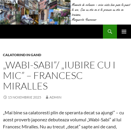
Sari
la
conținut
Caută
Impresii
MENIU
PRINCI
CALATORIND IN GAND
„WABI-SABI”/ „IUBIRE CU I
MIC” – FRANCESC
MIRALLES
15 NOIEMBRIE 2025
ADMIN
„Mai bine sa calatoresti plin de speranta decat sa ajungi” – cu
acest proverb japonez debuteaza volumul „Wabi-Sabi” al lui
Francesc Miralles. Nu au trecut „decat” sapte ani de cand,