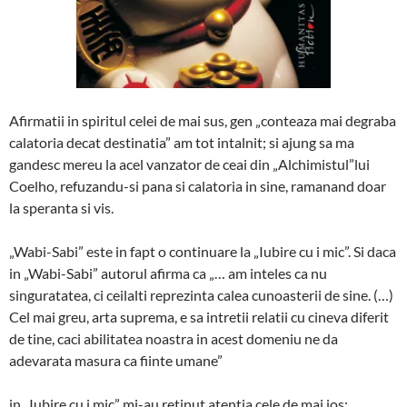
Afirmatii in spiritul celei de mai sus, gen „conteaza mai degraba
calatoria decat destinatia” am tot intalnit; si ajung sa ma
gandesc mereu la acel vanzator de ceai din „Alchimistul”lui
Coelho, refuzandu-si pana si calatoria in sine, ramanand doar
la speranta si vis.
„Wabi-Sabi” este in fapt o continuare la „Iubire cu i mic”. Si daca
in „Wabi-Sabi” autorul afirma ca „… am inteles ca nu
singuratatea, ci ceilalti reprezinta calea cunoasterii de sine. (…)
Cel mai greu, arta suprema, e sa intretii relatii cu cineva diferit
de tine, caci abilitatea noastra in acest domeniu ne da
adevarata masura ca fiinte umane”
in „Iubire cu i mic” mi-au retinut atentia cele de mai jos: