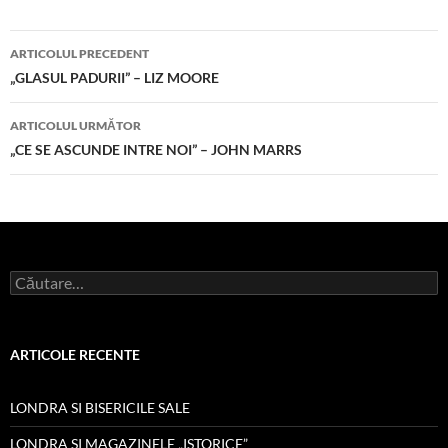
Navigare
ARTICOLUL PRECEDENT
în
„GLASUL PADURII” – LIZ MOORE
articole
ARTICOLUL URMĂTOR
„CE SE ASCUNDE INTRE NOI” – JOHN MARRS
Caută
după:
ARTICOLE RECENTE
LONDRA SI BISERICILE SALE
LONDRA SI MAGAZINELE „ISTORICE”