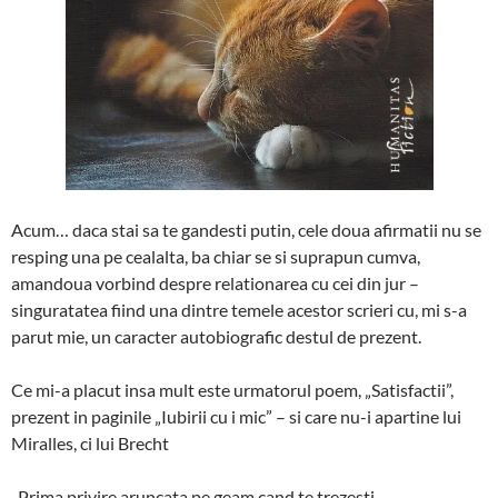
Acum… daca stai sa te gandesti putin, cele doua afirmatii nu se
resping una pe cealalta, ba chiar se si suprapun cumva,
amandoua vorbind despre relationarea cu cei din jur –
singuratatea fiind una dintre temele acestor scrieri cu, mi s-a
parut mie, un caracter autobiografic destul de prezent.
Ce mi-a placut insa mult este urmatorul poem, „Satisfactii”,
prezent in paginile „Iubirii cu i mic” – si care nu-i apartine lui
Miralles, ci lui Brecht
„Prima privire aruncata pe geam cand te trezesti,