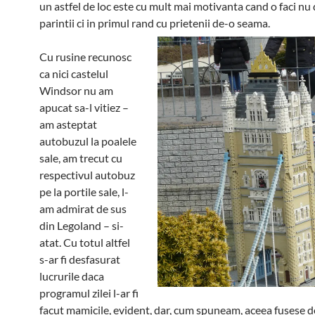
un astfel de loc este cu mult mai motivanta cand o faci nu
parintii ci in primul rand cu prietenii de-o seama.
Cu rusine recunosc
ca nici castelul
Windsor nu am
apucat sa-l vitiez –
am asteptat
autobuzul la poalele
sale, am trecut cu
respectivul autobuz
pe la portile sale, l-
am admirat de sus
din Legoland – si-
atat. Cu totul altfel
s-ar fi desfasurat
lucrurile daca
programul zilei l-ar fi
facut mamicile, evident, dar, cum spuneam, aceea fusese d