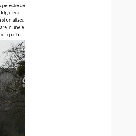
 o pereche de
frigul era
 si un alizeu
 care in unele
i in parte.