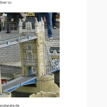
 doar cu
ecalarata de