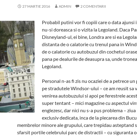
27 MARTIE 2016
ADMIN
2 COMENTARII
Probabil putini vor fi copiii care o data ajunsi
nu-si doreasca si o vizita la Legoland. Daca Pa
Disneyland-ul, ei bine, Londra are si ea Legola
distanta de o calatorie cu trenul pana in Win
de o calatorie cu autobuzul din cochetul oras
pana pe dealurile de deasupra sa, unde trone
Legoland.
Personal n-as fi zis nu ocaziei de a petrece un
pe stradutele Windsor-ului – ce am reusit sa 
venirea autobuzului si apoi pe ferestrele aces
super tentant – mici magazine cu aspectul vin
englezesc, dar nici nu s-a pus problema – ziua 
exclusiv dedicata, inca de la plecarea din Bucu
membrelor minore ale grupului, care trepidau asteptand s
sfarsit portile celebrului parc de distractii – cu siguranta o 