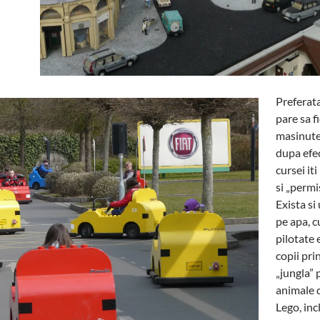
Preferata
pare sa f
masinute
dupa efe
cursei it
si „permi
Exista si
pe apa, c
pilotate 
copii pri
„jungla”
animale 
Lego, inc