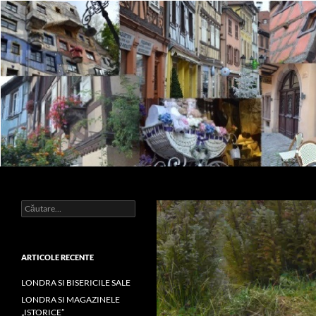
Sari
la
conținut
Caută
Impresii
Caută
după:
ARTICOLE RECENTE
LONDRA SI BISERICILE SALE
LONDRA SI MAGAZINELE
„ISTORICE”