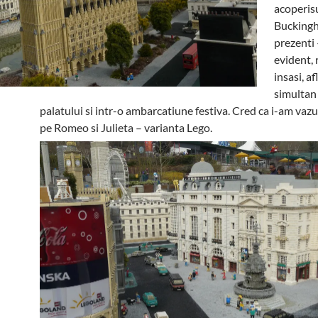
acoperisu
Bucking
prezenti 
evident, 
insasi, af
simultan
palatului si intr-o ambarcatiune festiva. Cred ca i-am vaz
pe Romeo si Julieta – varianta Lego.