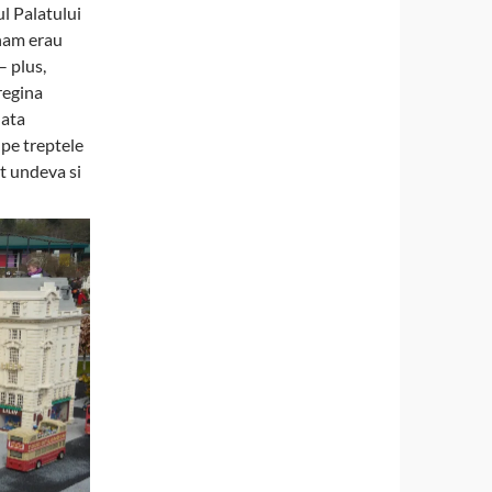
l Palatului
ham erau
– plus,
regina
lata
 pe treptele
ut undeva si