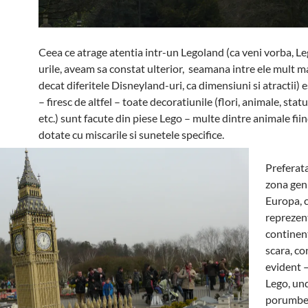
Ceea ce atrage atentia intr-un Legoland (ca veni vorba, L
urile, aveam sa constat ulterior, seamana intre ele mult m
decat diferitele Disneyland-uri, ca dimensiuni si atractii) e
– firesc de altfel – toate decoratiunile (flori, animale, stat
etc.) sunt facute din piese Lego – multe dintre animale fiin
dotate cu miscarile si sunetele specifice.
Preferat
zona gen
Europa, c
reprezen
continent
scara, co
evident –
Lego, un
porumbei