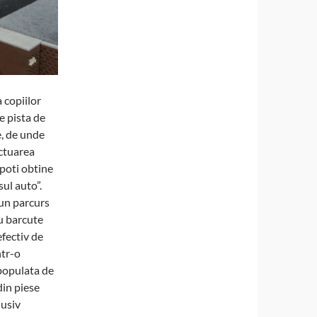
 copiilor
ie pista de
, de unde
ctuarea
i poti obtine
sul auto”.
 un parcurs
u barcute
efectiv de
ntr-o
 populata de
din piese
lusiv