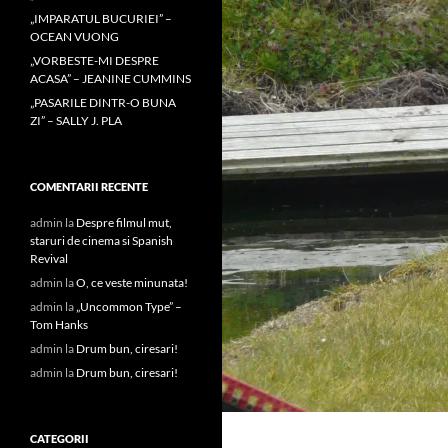
„IMPARATUL BUCURIEI” –
OCEAN VUONG
„VORBESTE-MI DESPRE
ACASA” – JEANINE CUMMINS
„PASARILE DINTR-O BUNA
ZI” – SALLY J. PLA
COMENTARII RECENTE
admin
la
Despre filmul mut,
staruri de cinema si Spanish
Revival
admin
la
O, ce veste minunata!
admin
la
„Uncommon Type” –
Tom Hanks
admin
la
Drum bun, ciresari!
admin
la
Drum bun, ciresari!
CATEGORII