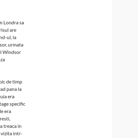
 in Londra sa
risul are
nd-ul, la
dsor, urmata
el Windsor
aza
 pic de timp
vad pana la
tuia era
tage specific
le era
resti,
a treaca in
vizita intr-