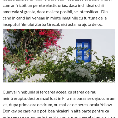
cum ar fi izbit un perete elastic urias; daca inchideai ochii
ameteala si greata, daca mai era posibil, se intensificau. Din
cand in cand imi veneau in minte imaginile cu furtuna de la
inceputul filmului Zorba Grecul; nici asta nu ajuta deloc.
Cumva in nebunia si teroarea aceea, cu starea de rau
neintrerupta, desi pranzul luat in Fira ma parasise deja, cum am
zis, dupa prima ora de drum, nu mai zic de berea locala Yellow
Donkey pe care nu o poti bea nicaieri in alta parte pentru ca
este ceea ce se numeste
fresh
(si pe care am regretat amarnic ca