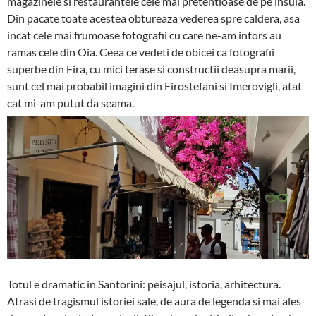
magazinele si restaurantele cele mai pretentioase de pe insula.
Din pacate toate acestea obtureaza vederea spre caldera, asa
incat cele mai frumoase fotografii cu care ne-am intors au
ramas cele din Oia. Ceea ce vedeti de obicei ca fotografii
superbe din Fira, cu mici terase si constructii deasupra marii,
sunt cel mai probabil imagini din Firostefani si Imerovigli, atat
cat mi-am putut da seama.
Totul e dramatic in Santorini: peisajul, istoria, arhitectura.
Atrasi de tragismul istoriei sale, de aura de legenda si mai ales