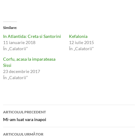
Similare
In Atlantida: Creta si Santorini
Kefalonia
11 ianuarie 2018
12 iulie 2015
În „Calatorii”
În „Calatorii”
Corfu, acasa la imparateasa
Sissi
23 decembrie 2017
În „Calatorii”
Navigare
ARTICOLUL PRECEDENT
în
Mi-am luat vara inapoi
articole
ARTICOLUL URMĂTOR