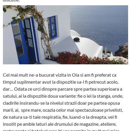
Cel mai mult ne-a bucurat vizita in Oia si am fi preferat ca
timpul suplimentar avut la dispozitie sa-l fi petrecut acolo,
dar… Odata ce urci dinspre parcare spre partea superioara a
satului, ai la dispozitie doua variante: fie o iei la stanga, unde,
cladirile insirandu-se la nivelul strazii doar pe partea opusa
marii, ai, spre mare, ocazia celor mai spectaculoase privelisti,
de natura sa-ti taie respiratia, fie, luand-o la dreapta, vei fi
insotit pe amble laturi ale drumului de magazine, ateliere,
restaurante si hoteluri care iti vor permite in mult mai mica