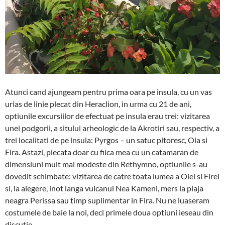
Atunci cand ajungeam pentru prima oara pe insula, cu un vas
urias de linie plecat din Heraclion, in urma cu 21 de ani,
optiunile excursiilor de efectuat pe insula erau trei: vizitarea
unei podgorii, a sitului arheologic de la Akrotiri sau, respectiv, a
trei localitati de pe insula: Pyrgos – un satuc pitoresc, Oia si
Fira. Astazi, plecata doar cu fiica mea cu un catamaran de
dimensiuni mult mai modeste din Rethymno, optiunile s-au
dovedit schimbate: vizitarea de catre toata lumea a Oiei si Firei
si, la alegere, inot langa vulcanul Nea Kameni, mers la plaja
neagra Perissa sau timp suplimentar in Fira. Nu ne luaseram
costumele de baie la noi, deci primele doua optiuni ieseau din
discutie.