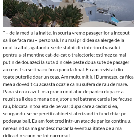
” – de la mediu la inalte. In scurta vreme pasagerilor a inceput
sa li se faca rau – personalul nu mai prididea sa alerge de la
unul la altul, agatandu-se de stalpii din interiorul vasului
pentru a-si mentine cat-de-cat o traiectorie; estimez ca mai
putin de douazeci la suta din cele peste doua sute de pasageri
au reusit sa se tina cu firea pana la final. Eu am rezistat din
toate puterile doar un ceas. Am multumit lui Dumnezeu ca fiica
mea a dovedit cu aceasta ocazie ca nu sufera de rau de mare.
Pana si ea a cazut insa prada unui atac de panica dupa ce a
reusit sa ii dea o mana de ajutor unei batrane careia i se facuse
rau, blocata in toaleta de pe vas; dupa care a cedat si ea,
scurgandu-se pe peretii cabinei si aterizand in fund chiar pe
podeaua baii. Eu am fost cred intr-un atac de panica continuu,
nereusind sa ma gandesc macar la eventualitatea de a ma
ridica din scaun pe tot parcursul.