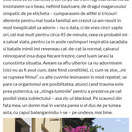
insistasem sa o beau, nefiind bautoare, de dragul magarusului
simpatic de pe eticheta – cumparasem de altfel si tricouri
aferente pentru mai toata familia) am crezut ca am reusit in
mod inexplicabil sa adorm – nu o data, ci de vreo cinci-sapte
ori, cel mai mult pentru circa 45 de minute, ceea ce probabil mi-
a salvat viata, pentru ca in acele rastimpuri respiratia sacadata
si bataile inimii imi reveneau cat-de-cat la normal, calvarul
reincepand insa dupa fiecare trezire, cand luam iarasi la
cunostinta situatia. Aveam sa aflu ulterior ca nu adormisem
(nici nu as fi avut cum, date fiind conditiile), ci, cum se zice, „mi
se rupsese filmul”, cu alte cuvinte lesinasem in mod repetat; se
pare ca organismul are posiblitatea, atunci cand trauma este
prea puternica, sa „stinga luminile” pentru a prezerva pe cat
posibil viata subiectului – asa zis-ul
blackout
. Pe scaunul din
fata mea, un domn mai in varsta parea si el dus de pe lumea
asta, cu capul balanganindu-i-se – pe undeva, mai bine.