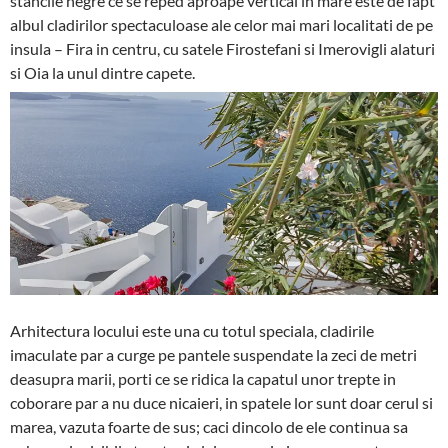
stancile negre ce se reped aproape vertical in mare este de fapt
albul cladirilor spectaculoase ale celor mai mari localitati de pe
insula – Fira in centru, cu satele Firostefani si Imerovigli alaturi
si Oia la unul dintre capete.
Arhitectura locului este una cu totul speciala, cladirile
imaculate par a curge pe pantele suspendate la zeci de metri
deasupra marii, porti ce se ridica la capatul unor trepte in
coborare par a nu duce nicaieri, in spatele lor sunt doar cerul si
marea, vazuta foarte de sus; caci dincolo de ele continua sa