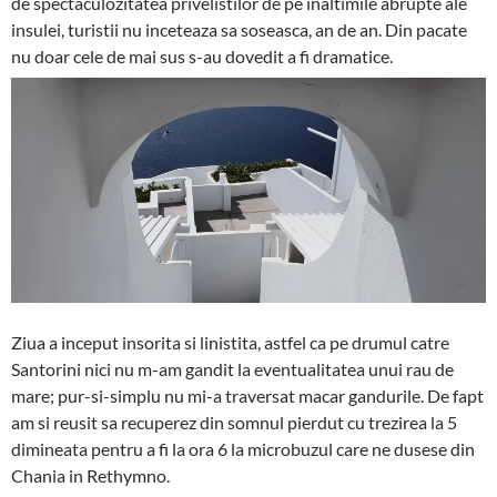
de spectaculozitatea privelistilor de pe inaltimile abrupte ale
insulei, turistii nu inceteaza sa soseasca, an de an. Din pacate
nu doar cele de mai sus s-au dovedit a fi dramatice.
Ziua a inceput insorita si linistita, astfel ca pe drumul catre
Santorini nici nu m-am gandit la eventualitatea unui rau de
mare; pur-si-simplu nu mi-a traversat macar gandurile. De fapt
am si reusit sa recuperez din somnul pierdut cu trezirea la 5
dimineata pentru a fi la ora 6 la microbuzul care ne dusese din
Chania in Rethymno.