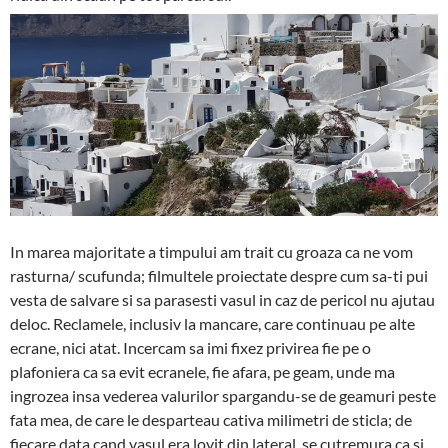
In marea majoritate a timpului am trait cu groaza ca ne vom
rasturna/ scufunda; filmultele proiectate despre cum sa-ti pui
vesta de salvare si sa parasesti vasul in caz de pericol nu ajutau
deloc. Reclamele, inclusiv la mancare, care continuau pe alte
ecrane, nici atat. Incercam sa imi fixez privirea fie pe o
plafoniera ca sa evit ecranele, fie afara, pe geam, unde ma
ingrozea insa vederea valurilor spargandu-se de geamuri peste
fata mea, de care le desparteau cativa milimetri de sticla; de
fiecare data cand vasul era lovit din lateral, se cutremura ca si