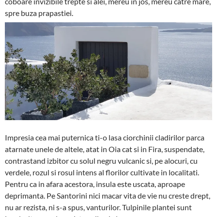
coboare invizibile trepte si alei, mereu in jos, mereu catre mare,
spre buza prapastiei.
Impresia cea mai puternica ti-o lasa ciorchinii cladirilor parca
atarnate unele de altele, atat in Oia cat si in Fira, suspendate,
contrastand izbitor cu solul negru vulcanic si, pe alocuri, cu
verdele, rozul si rosul intens al florilor cultivate in localitati.
Pentru ca in afara acestora, insula este uscata, aproape
deprimanta. Pe Santorini nici macar vita de vie nu creste drept,
nu ar rezista, ni s-a spus, vanturilor. Tulpinile plantei sunt