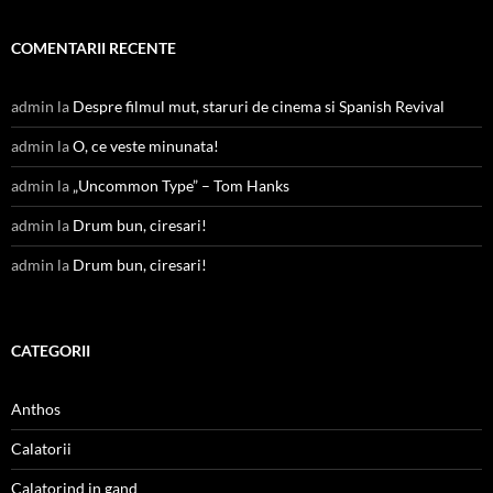
COMENTARII RECENTE
admin
la
Despre filmul mut, staruri de cinema si Spanish Revival
admin
la
O, ce veste minunata!
admin
la
„Uncommon Type” – Tom Hanks
admin
la
Drum bun, ciresari!
admin
la
Drum bun, ciresari!
CATEGORII
Anthos
Calatorii
Calatorind in gand