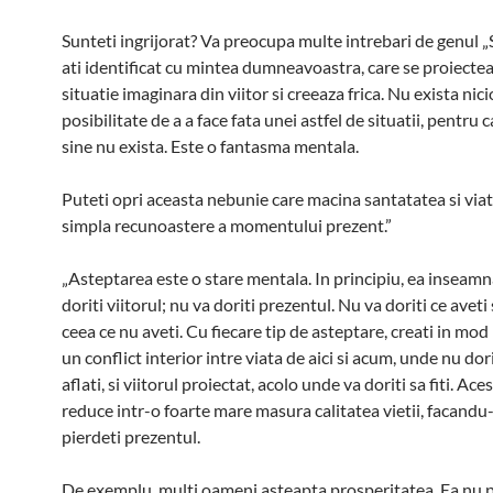
Sunteti ingrijorat? Va preocupa multe intrebari de genul „S
ati identificat cu mintea dumneavoastra, care se proiectea
situatie imaginara din viitor si creeaza frica. Nu exista nici
posibilitate de a a face fata unei astfel de situatii, pentru c
sine nu exista. Este o fantasma mentala.
Puteti opri aceasta nebunie care macina santatatea si viat
simpla recunoastere a momentului prezent.”
„Asteptarea este o stare mentala. In principiu, ea inseamn
doriti viitorul; nu va doriti prezentul. Nu va doriti ce aveti 
ceea ce nu aveti. Cu fiecare tip de asteptare, creati in mod
un conflict interior intre viata de aici si acum, unde nu dori
aflati, si viitorul proiectat, acolo unde va doriti sa fiti. Ace
reduce intr-o foarte mare masura calitatea vietii, facandu
pierdeti prezentul.
De exemplu, multi oameni asteapta prosperitatea. Ea nu p