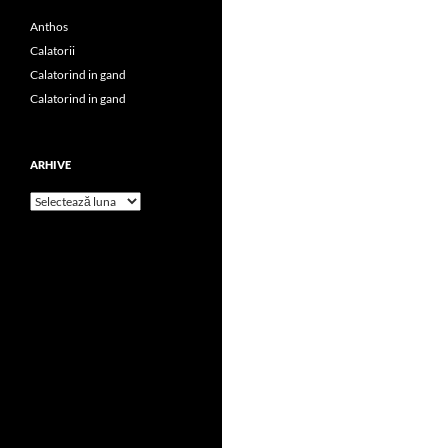
Anthos
Calatorii
Calatorind in gand
Calatorind in gand
ARHIVE
Arhive