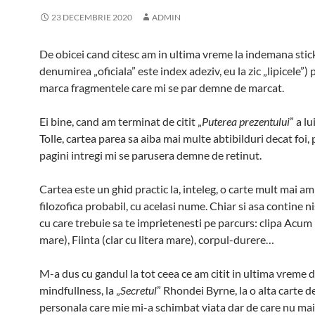
23 DECEMBRIE 2020
ADMIN
De obicei cand citesc am in ultima vreme la indemana stic
denumirea „oficiala” este index adeziv, eu la zic „lipicele”)
marca fragmentele care mi se par demne de marcat.
Ei bine, cand am terminat de citit „
Puterea prezentului
” a l
Tolle, cartea parea sa aiba mai multe abtibilduri decat foi, 
pagini intregi mi se parusera demne de retinut.
Cartea este un ghid practic la, inteleg, o carte mult mai am
filozofica probabil, cu acelasi nume. Chiar si asa contine n
cu care trebuie sa te imprietenesti pe parcurs: clipa Acum (
mare), Fiinta (clar cu litera mare), corpul-durere…
M-a dus cu gandul la tot ceea ce am citit in ultima vreme 
mindfullness, la „
Secretul
” Rhondei Byrne, la o alta carte d
personala care mie mi-a schimbat viata dar de care nu mai