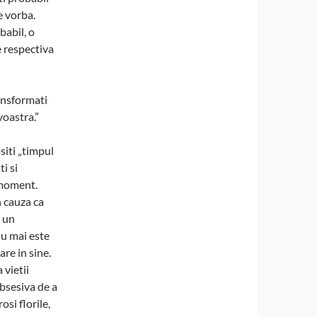
e vorba.
babil, o
e respectiva
ansformati
voastra.”
ositi „timpul
i si
t moment.
n cauza ca
u un
u mai este
are in sine.
 vietii
bsesiva de a
osi florile,