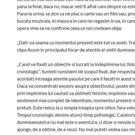
pana la final, daca nu, macar veti fi aflat cam despre ce est
Pana la urma, se zice ca ne plac o carte sau un film sau, pro
bucata muzicala, in masura in care ne regasim in ea, in car
opera vine sa ne confirme ceea ce noi credeam deja:
„Dati-va seama ca momentul prezent este tot ce aveti. Tr
clipa Acum in principalul focar de atentie al vietii dumnea
„Cand va fixati un obiectiv si lucrati la indeplinirea lui, fol
cronologic”. Sunteti constient de scopul fixat, dar respectat
acordati intreaga atentie pasului pe care il faceti in aces
Daca va concentrati excesiv asupra obiectivului, poate di
prin implinirea lui cautati sa obtineti fericire, implinire sa
sentiment mai complet de identitate, momentul prezent n
pretuit. Este redus la o simpla treapta spre viitor, fara valo
Timpul cronologic devine atunci timp psihologic. Calatoria
dumneavoastra nu mai este o aventura, ci doar o nevoie o
ajunge, de a obtine, de a reusi. Nu mai puteti vedea sau mir