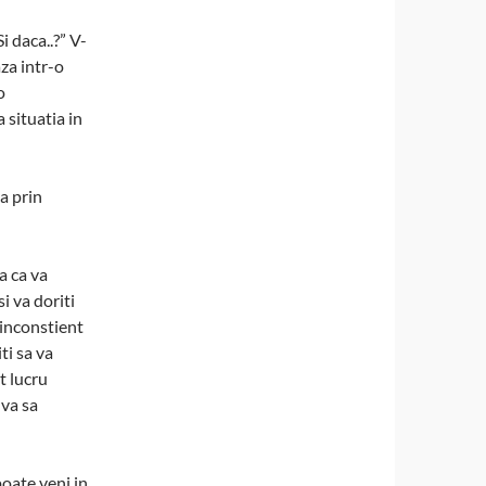
i daca..?” V-
za intr-o
o
a situatia in
a prin
a ca va
si va doriti
 inconstient
ti sa va
st lucru
-va sa
oate veni in