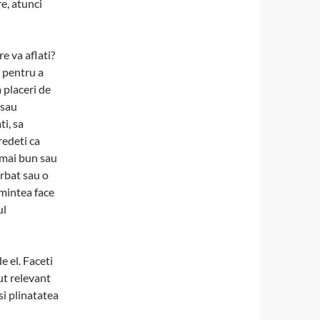
re, atunci
re va aflati?
c pentru a
 placeri de
 sau
ti, sa
redeti ca
 mai bun sau
arbat sau o
 mintea face
ul
e el. Faceti
ut relevant
si plinatatea