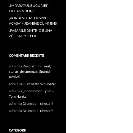
„IMPARATUL BUCURIEI” –
OCEAN VUONG
„VORBESTE-MI DESPRE
ACASA” – JEANINE CUMMINS
„PASARILE DINTR-O BUNA
ZI” – SALLY J. PLA
COMENTARII RECENTE
admin
la
Despre filmul mut,
staruri de cinema si Spanish
Revival
admin
la
O, ce veste minunata!
admin
la
„Uncommon Type” –
Tom Hanks
admin
la
Drum bun, ciresari!
admin
la
Drum bun, ciresari!
CATEGORII