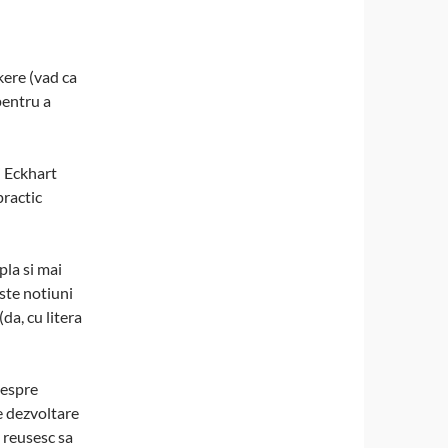
kere (vad ca
 pentru a
ui Eckhart
practic
pla si mai
iste notiuni
da, cu litera
despre
e dezvoltare
 reusesc sa