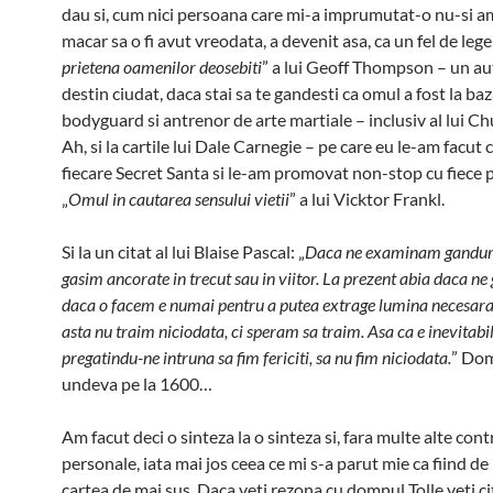
dau si, cum nici persoana care mi-a imprumutat-o nu-si a
macar sa o fi avut vreodata, a devenit asa, ca un fel de leg
prietena oamenilor deosebiti
” a lui Geoff Thompson – un au
destin ciudat, daca stai sa te gandesti ca omul a fost la ba
bodyguard si antrenor de arte martiale – inclusiv al lui Ch
Ah, si la cartile lui Dale Carnegie – pe care eu le-am facut
fiecare Secret Santa si le-am promovat non-stop cu fiece pri
„
Omul in cautarea sensului vietii
” a lui Vicktor Frankl.
Si la un citat al lui Blaise Pascal: „
Daca ne examinam ganduril
gasim ancorate in trecut sau in viitor. La prezent abia daca ne
daca o facem e numai pentru a putea extrage lumina necesara i
asta nu traim niciodata, ci speram sa traim. Asa ca e inevitabil
pregatindu-ne intruna sa fim fericiti, sa nu fim niciodata.
” Dom
undeva pe la 1600…
Am facut deci o sinteza la o sinteza si, fara multe alte cont
personale, iata mai jos ceea ce mi s-a parut mie ca fiind de
cartea de mai sus. Daca veti rezona cu domnul Tolle veti ci