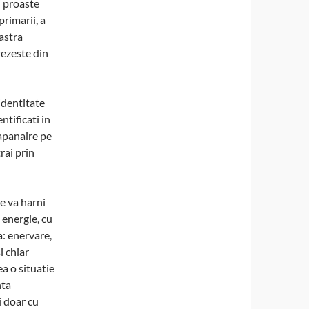
i proaste
primarii, a
astra
rezeste din
identitate
tificati in
tapanaire pe
rai prin
e va harni
 energie, cu
a: enervare,
i chiar
ea o situatie
nta
i doar cu