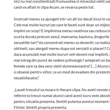
nici nu mai constientizati frumusetea si miracolul vietii ca
cand va aflati in clipa Acum, se revarsa peste tot.
Incercati mereu sa ajungeti intr-un alt loc decat locul in ca
Cele mai multe lucruri pe care le faceti sunt doar un mijlo
implini un scop? E implinirea mereu neatinsa sau redusa la
scurta durata precum sexul, mancarea, bautura, drogurile
senzatiile tari? Va concentrati mereu sa deveniti, sa realiza
obtineti, sau alergati mereu dupa noi senzatii si placeri? C
daca acumulati mai multe lucruri veti deveni mai implinit,
mai intreg din punct de vedere psihologic? asteptati un b
femeie care sa dea sens vietii dumneavoastra? […] Atunci
o obsesie pentru viitor, ca un mod de evadare din prezent
nesatisfacator.”
„Lasati trecutul sa moara in fiecare clipa. Nu aveti nevoie d
referire la trecut numai atunci cand acest lucru este absol
pentru situatia prezenta. Simtiti puterea acestui moment 
Fiintei. Simtiti propria prezenta.