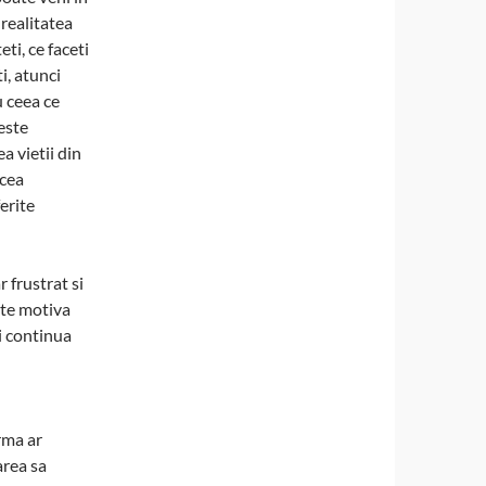
 realitatea
ti, ce faceti
i, atunci
 ceea ce
este
 vietii din
acea
erite
 frustrat si
ate motiva
ti continua
rma ar
area sa