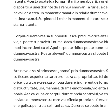
latenta. Acesta poate lua forma iritarii, a nerabdarii, a une
dispozitii, a unei dorinte de a rani, a enervarii, a furiei, a de
nevoii de a crea un moment dramatic in relatia dumneavo
initima s.a.m.d. Surpindeti-l chiar in momentul in care se t
starea latenta.
Corpul-durere vrea sa supravietuiasca, precum orice alta 
vie, si poate supravietui numai daca dumneavoastra va iden
mod inconstient cu el. Apoi se poate ridica, poate pune s
dumneavoastra. Poate „deveni” dumneavoastra si poate t
dumneavoastra.
Are nevoie sa-si primeasca „hrana” prin dumneavoastra. S
cu fiecare experienta care rezoneaza cu propriul sau fel de
orice lucru care creeaza o noua durere, indiferent de form
distructivitate, ura, mahnire, drama emotionala, violenta s
boala. Asa ca, dupa ce corpul-durere preia controlul, va cr
in viata dumneavoastra care va reflecta propria sa frecve
energetica, pentru a se hrani cu ea. Durerea se poate hran