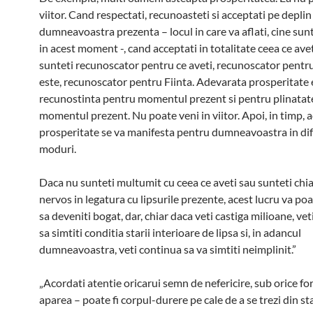
viitor. Cand respectati, recunoasteti si acceptati pe deplin
dumneavoastra prezenta – locul in care va aflati, cine sunte
in acest moment -, cand acceptati in totalitate ceea ce avet
sunteti recunoscator pentru ce aveti, recunoscator pentru
este, recunoscator pentru Fiinta. Adevarata prosperitate 
recunostinta pentru momentul prezent si pentru plinatatea
momentul prezent. Nu poate veni in viitor. Apoi, in timp, 
prosperitate se va manifesta pentru dumneavoastra in dif
moduri.
Daca nu sunteti multumit cu ceea ce aveti sau sunteti chiar
nervos in legatura cu lipsurile prezente, acest lucru va po
sa deveniti bogat, dar, chiar daca veti castiga milioane, ve
sa simtiti conditia starii interioare de lipsa si, in adancul
dumneavoastra, veti continua sa va simtiti neimplinit.”
„Acordati atentie oricarui semn de nefericire, sub orice fo
aparea – poate fi corpul-durere pe cale de a se trezi din st