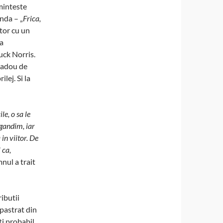
minteste
enda – „
Frica,
tor cu un
za
uck Norris.
 cadou de
lej. Si la
e, o sa le
 gandim, iar
n viitor. De
 ca,
nul a trait
ributii
 pastrat din
ti probabil