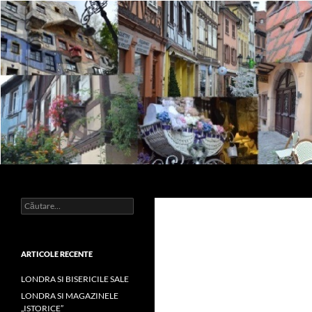
Sari
la
conținut
Caută
Impresii
Caută
după:
ARTICOLE RECENTE
LONDRA SI BISERICILE SALE
LONDRA SI MAGAZINELE
„ISTORICE”