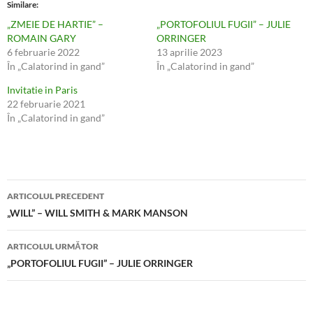
Similare
„ZMEIE DE HARTIE” –
„PORTOFOLIUL FUGII” – JULIE
ROMAIN GARY
ORRINGER
6 februarie 2022
13 aprilie 2023
În „Calatorind in gand”
În „Calatorind in gand”
Invitatie in Paris
22 februarie 2021
În „Calatorind in gand”
Navigare
ARTICOLUL PRECEDENT
în
„WILL” – WILL SMITH & MARK MANSON
articole
ARTICOLUL URMĂTOR
„PORTOFOLIUL FUGII” – JULIE ORRINGER