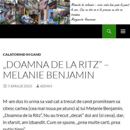
Sari
la
conținut
Caută
Impresii
MENIU
PRINCI
CALATORIND IN GAND
„DOAMNA DE LA RITZ” –
MELANIE BENJAMIN
7 APRILIE 2023
ADMIN
M-am dus in urma sa vad cat a trecut de cand promiteam sa
citesc cartea (cea mai noua pe atunci a) lui Melanie Benjamin,
„Doamna de la Ritz”. Nu au trecut „decat” doi ani (si ceva), dar,
in sfarsit, am izbandit. Cum se spune, „prea multe carti, prea
putin timp”.