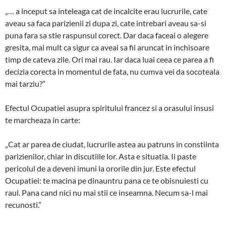
„… a inceput sa inteleaga cat de incalcite erau lucrurile, cate
aveau sa faca parizienii zi dupa zi, cate intrebari aveau sa-si
puna fara sa stie raspunsul corect. Dar daca faceai o alegere
gresita, mai mult ca sigur ca aveai sa fii aruncat in inchisoare
timp de cateva zile. Ori mai rau. Iar daca luai ceea ce parea a fi
decizia corecta in momentul de fata, nu cumva vei da socoteala
mai tarziu?”
Efectul Ocupatiei asupra spiritului francez si a orasului insusi
te marcheaza in carte:
„Cat ar parea de ciudat, lucrurile astea au patruns in constiinta
parizienilor, chiar in discutiile lor. Asta e situatia. Ii paste
pericolul de a deveni imuni la ororile din jur. Este efectul
Ocupatiei: te macina pe dinauntru pana ce te obisnuiesti cu
raul. Pana cand nici nu mai stii ce inseamna. Necum sa-l mai
recunosti.”