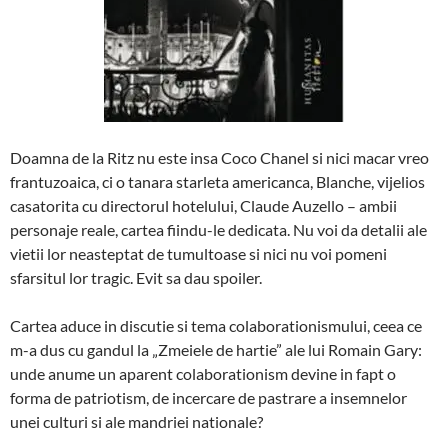
Doamna de la Ritz nu este insa Coco Chanel si nici macar vreo
frantuzoaica, ci o tanara starleta americanca, Blanche, vijelios
casatorita cu directorul hotelului, Claude Auzello – ambii
personaje reale, cartea fiindu-le dedicata. Nu voi da detalii ale
vietii lor neasteptat de tumultoase si nici nu voi pomeni
sfarsitul lor tragic. Evit sa dau spoiler.
Cartea aduce in discutie si tema colaborationismului, ceea ce
m-a dus cu gandul la „Zmeiele de hartie” ale lui Romain Gary:
unde anume un aparent colaborationism devine in fapt o
forma de patriotism, de incercare de pastrare a insemnelor
unei culturi si ale mandriei nationale?