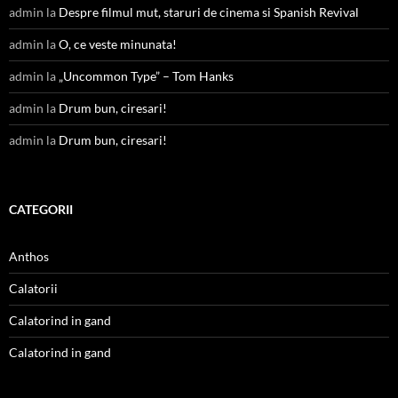
admin
la
Despre filmul mut, staruri de cinema si Spanish Revival
admin
la
O, ce veste minunata!
admin
la
„Uncommon Type” – Tom Hanks
admin
la
Drum bun, ciresari!
admin
la
Drum bun, ciresari!
CATEGORII
Anthos
Calatorii
Calatorind in gand
Calatorind in gand