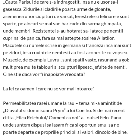
„Cauta Parisul de care s-a indragostit, insa nu e usor sa-l
gaseasca. Zidurile si cladirile poarta urme de gloante,
asemenea unor ciupituri de varsat, ferestrele si felinarele sunt
sparte, pe alocuri se mai vad baricade din sarma ghimpata,
unde membrii Rezistentei s-au hotarat sa-i atace pe nemtii
cuprinsi de panica, fara sa mai astepte sosirea Aliatilor.
Placutele cu numele scrise in germana si franceza inca mai sunt
pe ziduri, insa cuvintele nemtesti au fost acoperite cu vopsea.
Muzeele, de exemplu Luvrul, sunt spatii vaste, rasunand a gol;
mult prea multe tablouri si sculpturi lipsesc, jefuite de nemti.
Cine stie daca vor fi inapoiate vreodata?
La fel ca oamenii care nu se vor mai intoarce.”
Permeabilitatea rasei umane la rau – tema mi-a amintit de
„Diavolul si domnisoara Prym” a lui Coelho. Si de mai recent
citita „Fiica Reichului/ Oameni ca noi” a Louisei Fein. Pana
unde suntem dispusi sa lasam frica si oportunismul sa ne
poarte departe de propriile principii si valori, dincolo de bine,