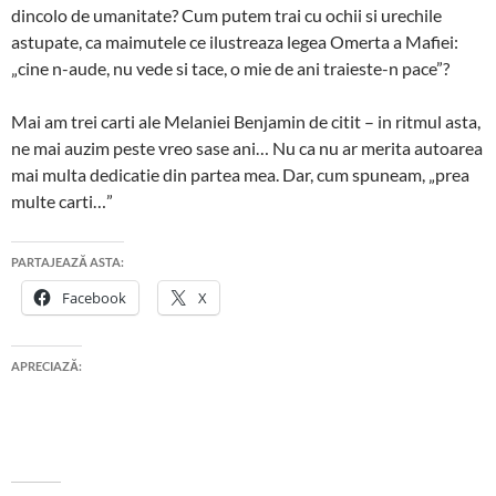
dincolo de umanitate? Cum putem trai cu ochii si urechile
astupate, ca maimutele ce ilustreaza legea Omerta a Mafiei:
„cine n-aude, nu vede si tace, o mie de ani traieste-n pace”?
Mai am trei carti ale Melaniei Benjamin de citit – in ritmul asta,
ne mai auzim peste vreo sase ani… Nu ca nu ar merita autoarea
mai multa dedicatie din partea mea. Dar, cum spuneam, „prea
multe carti…”
PARTAJEAZĂ ASTA:
Facebook
X
APRECIAZĂ: