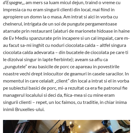
d’Espagne
„, am mers sa luam micul dejun, traind o vreme cu
impresia ca nu eram singurii clienti din local, mai fiind in
apropiere un domn la o masa. Am intrat si aici in vorba cu
chelnerul, intrigata de un soi de pungute pergamentoase
atarnate prin restaurant (alaturi de marionete hidoase in haine
de Ev Mediu spanzurate prin incapere si un cal impaiat, care m-
au facut sa-mi inghit cu noduri ciocolata calda – altfel singura
ciocolata calda adevarata – din bucatele de ciocolata pe care ti
le dizolvai singur in lapte fierbinte); aveam sa aflu ca
„pungutele” erau basicile de porc ce apareau in povestirile
noastre vechi drept inlocuitor de geamuri in casele saracilor. In
momentul in care celalalt „client” din local a intrat si el in vorba
pe subiectul basici de porc, mi-a rezultat ca era fie patronul fie
managerul localului si deci da, fiica-mea si cu mine eram
singurii clienti – repet, un loc faimos, cu traditie, in chiar inima
inimii Bruxelles-ului.