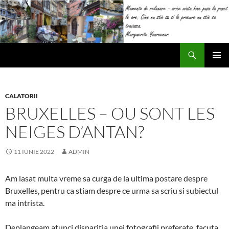
Sari
la
conținut
Caută
Impresii
MENIU
PRINCI
CALATORII
BRUXELLES – OU SONT LES
NEIGES D’ANTAN?
11 IUNIE 2022
ADMIN
Am lasat multa vreme sa curga de la ultima postare despre
Bruxelles, pentru ca stiam despre ce urma sa scriu si subiectul
ma intrista.
Deplangeam atunci disparitia unei fotografii preferate, facuta