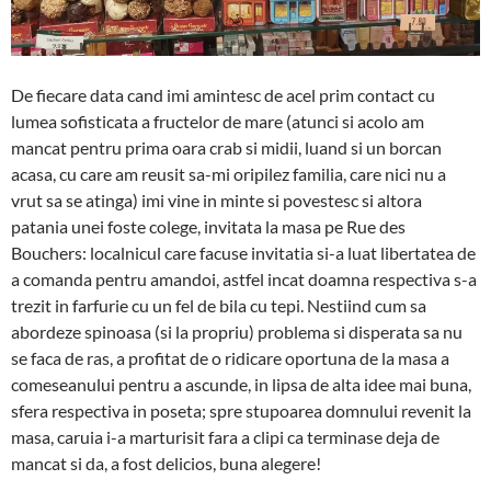
De fiecare data cand imi amintesc de acel prim contact cu
lumea sofisticata a fructelor de mare (atunci si acolo am
mancat pentru prima oara crab si midii, luand si un borcan
acasa, cu care am reusit sa-mi oripilez familia, care nici nu a
vrut sa se atinga) imi vine in minte si povestesc si altora
patania unei foste colege, invitata la masa pe Rue des
Bouchers: localnicul care facuse invitatia si-a luat libertatea de
a comanda pentru amandoi, astfel incat doamna respectiva s-a
trezit in farfurie cu un fel de bila cu tepi. Nestiind cum sa
abordeze spinoasa (si la propriu) problema si disperata sa nu
se faca de ras, a profitat de o ridicare oportuna de la masa a
comeseanului pentru a ascunde, in lipsa de alta idee mai buna,
sfera respectiva in poseta; spre stupoarea domnului revenit la
masa, caruia i-a marturisit fara a clipi ca terminase deja de
mancat si da, a fost delicios, buna alegere!