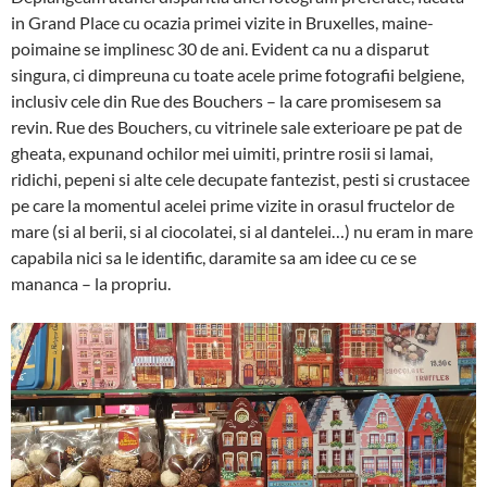
in Grand Place cu ocazia primei vizite in Bruxelles, maine-
poimaine se implinesc 30 de ani. Evident ca nu a disparut
singura, ci dimpreuna cu toate acele prime fotografii belgiene,
inclusiv cele din Rue des Bouchers – la care promisesem sa
revin. Rue des Bouchers, cu vitrinele sale exterioare pe pat de
gheata, expunand ochilor mei uimiti, printre rosii si lamai,
ridichi, pepeni si alte cele decupate fantezist, pesti si crustacee
pe care la momentul acelei prime vizite in orasul fructelor de
mare (si al berii, si al ciocolatei, si al dantelei…) nu eram in mare
capabila nici sa le identific, daramite sa am idee cu ce se
mananca – la propriu.