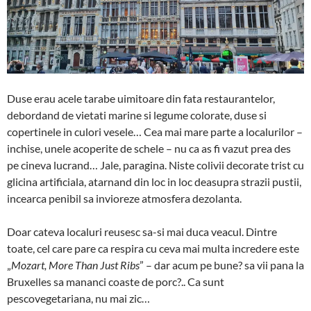
Duse erau acele tarabe uimitoare din fata restaurantelor,
debordand de vietati marine si legume colorate, duse si
copertinele in culori vesele… Cea mai mare parte a localurilor –
inchise, unele acoperite de schele – nu ca as fi vazut prea des
pe cineva lucrand… Jale, paragina. Niste colivii decorate trist cu
glicina artificiala, atarnand din loc in loc deasupra strazii pustii,
incearca penibil sa invioreze atmosfera dezolanta.
Doar cateva localuri reusesc sa-si mai duca veacul. Dintre
toate, cel care pare ca respira cu ceva mai multa incredere este
„
Mozart, More Than Just Ribs
” – dar acum pe bune? sa vii pana la
Bruxelles sa mananci coaste de porc?.. Ca sunt
pescovegetariana, nu mai zic…