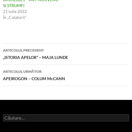
SI STRUMFI
21 iulie 2022
În „Calatorii”
Navigare
ARTICOLUL PRECEDENT
în
„ISTORIA APELOR” – MAJA LUNDE
articole
ARTICOLUL URMĂTOR
APEIROGON – COLUM McCANN
Caută
după: