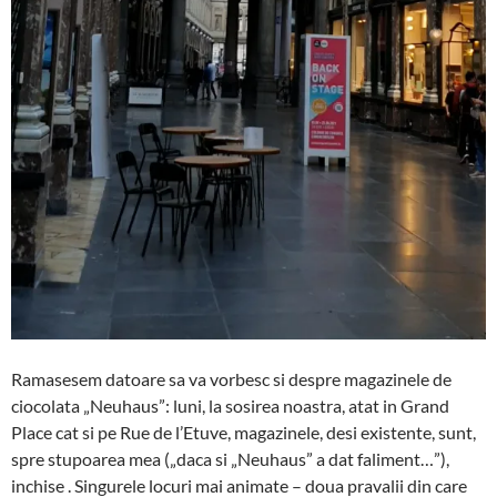
Ramasesem datoare sa va vorbesc si despre magazinele de
ciocolata „Neuhaus”: luni, la sosirea noastra, atat in Grand
Place cat si pe Rue de l’Etuve, magazinele, desi existente, sunt,
spre stupoarea mea („daca si „Neuhaus” a dat faliment…”),
inchise . Singurele locuri mai animate – doua pravalii din care