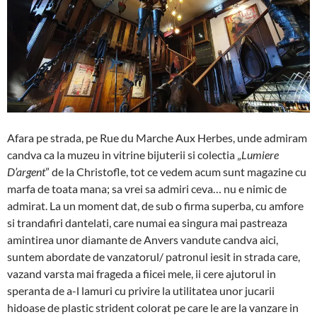
Afara pe strada, pe Rue du Marche Aux Herbes, unde admiram
candva ca la muzeu in vitrine bijuterii si colectia „
Lumiere
D’argent
” de la Christofle, tot ce vedem acum sunt magazine cu
marfa de toata mana; sa vrei sa admiri ceva… nu e nimic de
admirat. La un moment dat, de sub o firma superba, cu amfore
si trandafiri dantelati, care numai ea singura mai pastreaza
amintirea unor diamante de Anvers vandute candva aici,
suntem abordate de vanzatorul/ patronul iesit in strada care,
vazand varsta mai frageda a fiicei mele, ii cere ajutorul in
speranta de a-l lamuri cu privire la utilitatea unor jucarii
hidoase de plastic strident colorat pe care le are la vanzare in