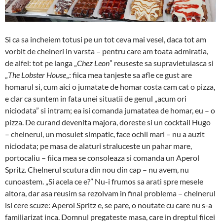
Si ca sa incheiem totusi pe un tot ceva mai vesel, daca tot am
vorbit de chelneri in varsta – pentru care am toata admiratia,
de alfel: tot pe langa „
Chez Leon
” reuseste sa supravietuiasca si
„
The Lobster House
„: fiica mea tanjeste sa afle ce gust are
homarul si, cum aici o jumatate de homar costa cam cat o pizza,
e clar ca suntem in fata unei situatii de genul „acum ori
niciodata” si intram; ea isi comanda jumatatea de homar, eu – o
pizza. De curand devenita majora, doreste si un cocktail Hugo
– chelnerul, un mosulet simpatic, face ochii mari – nu a auzit
niciodata; pe masa de alaturi straluceste un pahar mare,
portocaliu – fiica mea se consoleaza si comanda un Aperol
Spritz. Chelnerul scutura din nou din cap – nu avem, nu
cunoastem. „Si acela ce e?” Nu-i frumos sa arati spre mesele
altora, dar asa reusim sa rezolvam in final problema – chelnerul
isi cere scuze: Aperol Spritz e, se pare, o noutate cu care nu s-a
familiarizat inca. Domnul pregateste masa, care in dreptul fiicei