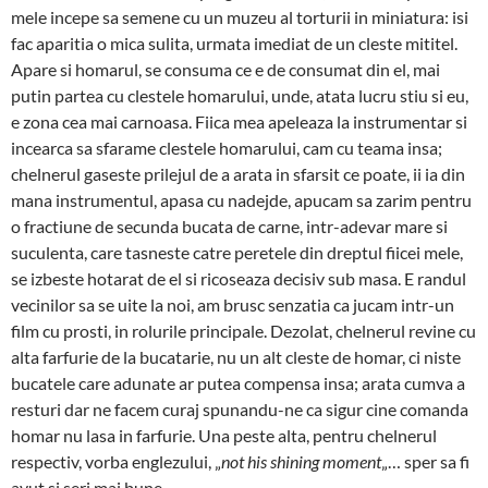
mele incepe sa semene cu un muzeu al torturii in miniatura: isi
fac aparitia o mica sulita, urmata imediat de un cleste mititel.
Apare si homarul, se consuma ce e de consumat din el, mai
putin partea cu clestele homarului, unde, atata lucru stiu si eu,
e zona cea mai carnoasa. Fiica mea apeleaza la instrumentar si
incearca sa sfarame clestele homarului, cam cu teama insa;
chelnerul gaseste prilejul de a arata in sfarsit ce poate, ii ia din
mana instrumentul, apasa cu nadejde, apucam sa zarim pentru
o fractiune de secunda bucata de carne, intr-adevar mare si
suculenta, care tasneste catre peretele din dreptul fiicei mele,
se izbeste hotarat de el si ricoseaza decisiv sub masa. E randul
vecinilor sa se uite la noi, am brusc senzatia ca jucam intr-un
film cu prosti, in rolurile principale. Dezolat, chelnerul revine cu
alta farfurie de la bucatarie, nu un alt cleste de homar, ci niste
bucatele care adunate ar putea compensa insa; arata cumva a
resturi dar ne facem curaj spunandu-ne ca sigur cine comanda
homar nu lasa in farfurie. Una peste alta, pentru chelnerul
respectiv, vorba englezului, „
not his shining moment
„… sper sa fi
avut si seri mai bune.