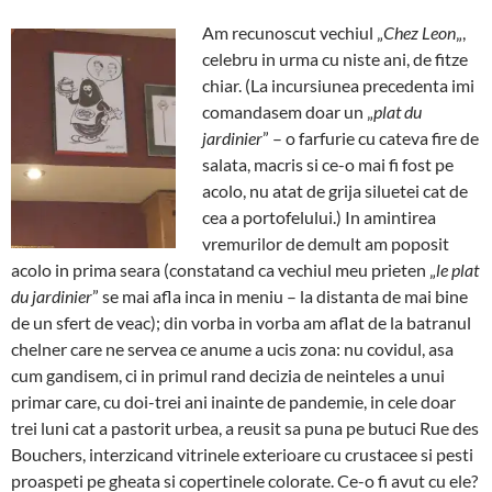
Am recunoscut vechiul „
Chez Leon
„,
celebru in urma cu niste ani, de fitze
chiar. (La incursiunea precedenta imi
comandasem doar un „
plat du
jardinier
” – o farfurie cu cateva fire de
salata, macris si ce-o mai fi fost pe
acolo, nu atat de grija siluetei cat de
cea a portofelului.) In amintirea
vremurilor de demult am poposit
acolo in prima seara (constatand ca vechiul meu prieten „
le plat
du jardinier
” se mai afla inca in meniu – la distanta de mai bine
de un sfert de veac); din vorba in vorba am aflat de la batranul
chelner care ne servea ce anume a ucis zona: nu covidul, asa
cum gandisem, ci in primul rand decizia de neinteles a unui
primar care, cu doi-trei ani inainte de pandemie, in cele doar
trei luni cat a pastorit urbea, a reusit sa puna pe butuci Rue des
Bouchers, interzicand vitrinele exterioare cu crustacee si pesti
proaspeti pe gheata si copertinele colorate. Ce-o fi avut cu ele?