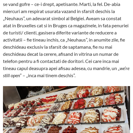
se vand gofre – ce-i drept, apetisante. Marti, la fel. De-abia
miercuri am respirat usurata vazand in sfarsit deschis la
„Neuhaus”, un adevarat simbol al Belgiei. Aveam sa constat
atat in Bruxelles cat si in Bruges ca magazinele, in fata penuriei
de turisti/ clienti, gasisera diferite variante de reducere a
activitatii – fie tineau inchis, ca „Neuhaus”, in anumite zile, fie
deschideau exclusiv la sfarsit de saptamana, fie nu mai
deschideau decat la cerere, afisand in vitrina un numar de
telefon pentru a fi contactati de doritori. Cei care inca mai
tineau capul deasupra apei afisau adesea, cu mandrie, un „
we’re
still open
” – „inca mai tinem deschis”.