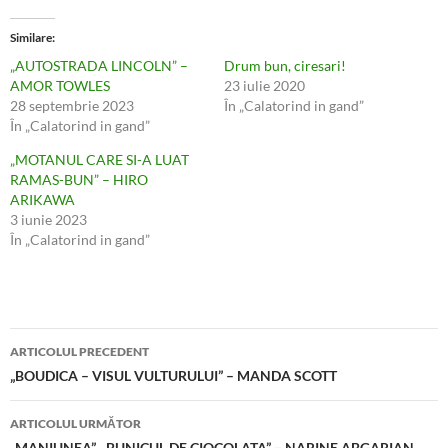
Similare
„AUTOSTRADA LINCOLN” –
Drum bun, ciresari!
AMOR TOWLES
23 iulie 2020
28 septembrie 2023
În „Calatorind in gand”
În „Calatorind in gand”
„MOTANUL CARE SI-A LUAT
RAMAS-BUN” – HIRO
ARIKAWA
3 iunie 2023
În „Calatorind in gand”
Navigare
ARTICOLUL PRECEDENT
în
„BOUDICA – VISUL VULTURULUI” – MANDA SCOTT
articole
ARTICOLUL URMĂTOR
„MANIUNEA”, „BUNICUL DE CIOCOLATA” – NARINE ABGARIAN