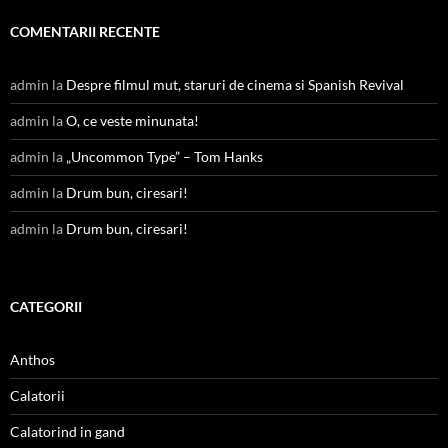
COMENTARII RECENTE
admin
la
Despre filmul mut, staruri de cinema si Spanish Revival
admin
la
O, ce veste minunata!
admin
la
„Uncommon Type” – Tom Hanks
admin
la
Drum bun, ciresari!
admin
la
Drum bun, ciresari!
CATEGORII
Anthos
Calatorii
Calatorind in gand