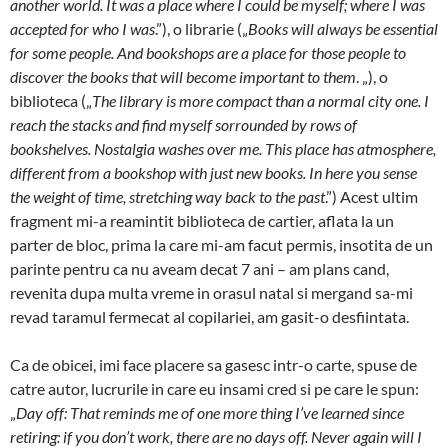
another world. It was a place where I could be myself; where I was
accepted for who I was
.”), o librarie („
Books will always be essential
for some people. And bookshops are a place for those people to
discover the books that will become important to them
. „), o
biblioteca („
The library is more compact than a normal city one. I
reach the stacks and find myself sorrounded by rows of
bookshelves. Nostalgia washes over me. This place has atmosphere,
different from a bookshop with just new books. In here you sense
the weight of time, stretching way back to the past
.”) Acest ultim
fragment mi-a reamintit biblioteca de cartier, aflata la un
parter de bloc, prima la care mi-am facut permis, insotita de un
parinte pentru ca nu aveam decat 7 ani – am plans cand,
revenita dupa multa vreme in orasul natal si mergand sa-mi
revad taramul fermecat al copilariei, am gasit-o desfiintata.
Ca de obicei, imi face placere sa gasesc intr-o carte, spuse de
catre autor, lucrurile in care eu insami cred si pe care le spun:
„
Day off: That reminds me of one more thing I’ve learned since
retiring: if you don’t work, there are no days off. Never again will I