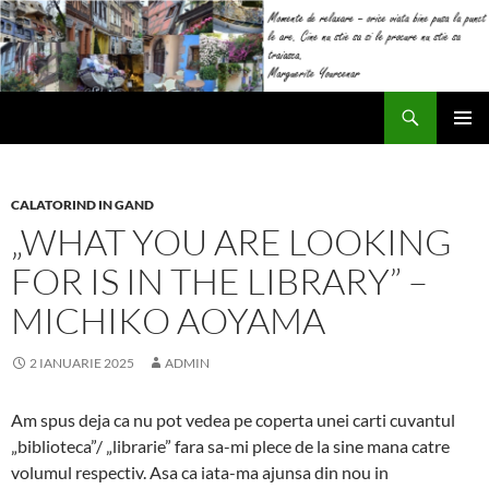
Sari
la
conținut
Caută
Impresii
MENIU
PRINCI
CALATORIND IN GAND
„WHAT YOU ARE LOOKING
FOR IS IN THE LIBRARY” –
MICHIKO AOYAMA
2 IANUARIE 2025
ADMIN
Am spus deja ca nu pot vedea pe coperta unei carti cuvantul
„biblioteca”/ „librarie” fara sa-mi plece de la sine mana catre
volumul respectiv. Asa ca iata-ma ajunsa din nou in