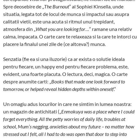
Spre deosebire de „
The Burnout
” al Sophiei Kinsella, unde
situatia, legata tot de locul de munca si impactul sau asupra
calitatii vietii, este una acuta si ritmul unul trepidant,
atmosfera din „
What you are looking for
…” ramane una relativ
calma, impacata. O carte care te relaxeaza si la care te intorci cu
placere la finalul unei zile de (ce altceva?) munca.
Senzatia (fie ea si una iluzorie) ca ar exista o solutie ideala
pentru fiecare, un happy end pentru fiecare problema, este,
evident, una foarte placuta. O lectura, deci, magica. O carte
despre anumite carti: „
Books that made one look forward to
tomorrow, or helped reveal hidden depths within oneself
.”
Un omagiu adus locurilor in care ne simtim in lumea noastra:
un magazin de antichitati („
Enmokuya was a place where I could
forget everything. All the petty worries of daily life, troubles at
school, Mum’s nagging, anxieties about my future – no matter how
stressed out I felt, all I had to do was open that door to step into