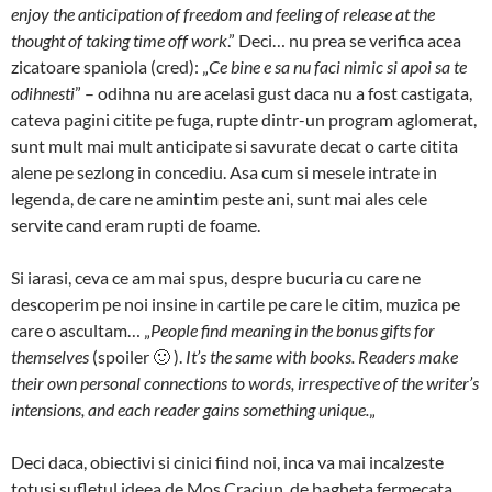
enjoy the anticipation of freedom and feeling of release at the
thought of taking time off work
.” Deci… nu prea se verifica acea
zicatoare spaniola (cred): „
Ce bine e sa nu faci nimic si apoi sa te
odihnesti
” – odihna nu are acelasi gust daca nu a fost castigata,
cateva pagini citite pe fuga, rupte dintr-un program aglomerat,
sunt mult mai mult anticipate si savurate decat o carte citita
alene pe sezlong in concediu. Asa cum si mesele intrate in
legenda, de care ne amintim peste ani, sunt mai ales cele
servite cand eram rupti de foame.
Si iarasi, ceva ce am mai spus, despre bucuria cu care ne
descoperim pe noi insine in cartile pe care le citim, muzica pe
care o ascultam… „
People find meaning in the bonus gifts for
themselves
(spoiler 🙂 ).
It’s the same with books. Readers make
their own personal connections to words, irrespective of the writer’s
intensions, and each reader gains something unique.
„
Deci daca, obiectivi si cinici fiind noi, inca va mai incalzeste
totusi sufletul ideea de Mos Craciun, de bagheta fermecata,