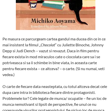
Pe masura ce parcurgeam cartea gandul ma ducea din ce in ce
mai insistent la filmul „
Chocolat
” cu Juliette Binoche, Johnny
Depp si Judi Dench – vazut si revazut. Daca in film pentru
fiecare exista in mod miraculos cate o ciocolata care sa i se
potriveasca si sa ii schimbe in bine viata, in aceasta carte
pentru fiecare exista – ce altceva? – o carte. (Si nu numai, veti
vedea.)
O carte de fiecare data neasteptata, cu totul altceva decat cele
dupa care intra in biblioteca fiecare dintre protagonisti.
Problemele lor? Cele legate de munca/ ocupatie – fie un loc de
munca nemotivant si lipsit de perspective, fie unul ce nu
corespunde visurilor protagonistului, fie niciun loc de munca…