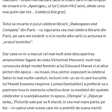
de oroare si in „
Apeirogon
„-ul lui Colum McCann), altele ceva
mai putin dar tot… (celebrul
foie gras
).
Totul se invarte in jurul celebrei librarii „
Shakespeare and
Company
” din Paris – cu siguranta cea mai celebra librarie din
Paris, pe care am intalnit-o si in multe alte carti cu actiunea in
„orasul luminilor”.
Dar ceea ce m-a marcat cel mai mult este descoperirea
amanuntelor legate de viata Victorinei Meurent, mult mai
cunoscuta drept model feminin al lui Edouard Manet si al altor
pictori din epoca – ea insasi, insa, pictor, expozant la celebrul
Salon in mai multe randuri, inclusiv intr-un an in care lucrarile
lui Manet fusesera respinse. Lumea (barbatilor) a preferat sa o
pastreze insa in memoria colectiva doar ca modelul din spatele
celebrelor si scandaloaselor in epoca „
Olympia
” si „
Dejun pe
iarba
„. Picturile sale par sa fi sfarsit, in cea mai mare parte, pe
foc – in cadrul unei scene care mi-a amintit de scena mortii