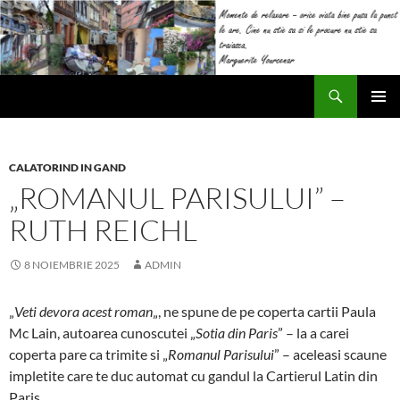
Sari
la
conținut
Caută
Impresii
MENIU
PRINCI
CALATORIND IN GAND
„ROMANUL PARISULUI” –
RUTH REICHL
8 NOIEMBRIE 2025
ADMIN
„
Veti devora acest roman
„, ne spune de pe coperta cartii Paula
Mc Lain, autoarea cunoscutei „
Sotia din Paris
” – la a carei
coperta pare ca trimite si „
Romanul Parisului
” – aceleasi scaune
impletite care te duc automat cu gandul la Cartierul Latin din
Paris.