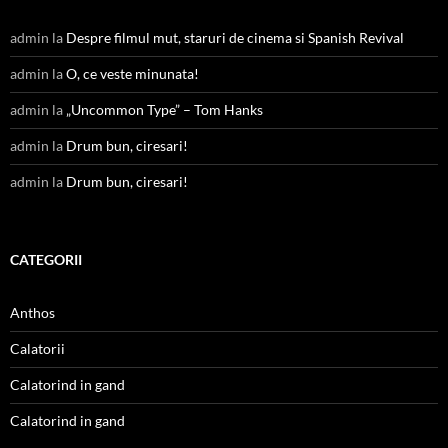
admin
la
Despre filmul mut, staruri de cinema si Spanish Revival
admin
la
O, ce veste minunata!
admin
la
„Uncommon Type” – Tom Hanks
admin
la
Drum bun, ciresari!
admin
la
Drum bun, ciresari!
CATEGORII
Anthos
Calatorii
Calatorind in gand
Calatorind in gand