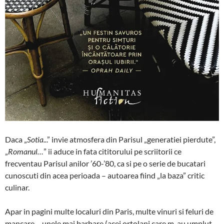
Daca „
Sotia..
.” invie atmosfera din Parisul „generatiei pierdute”,
„
Romanul…
” ii aduce in fata cititorului pe scriitorii ce
frecventau Parisul anilor ’60-’80, ca si pe o serie de bucatari
cunoscuti din acea perioada – autoarea fiind „la baza” critic
culinar.
Apar in pagini multe localuri din Paris, multe vinuri si feluri de
mancare – unele mai barbare (acei ortolani care m-au umplut