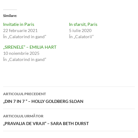
Similare
Invitatie in Paris
In sfarsit, Paris
22 februarie 2021
5 iulie 2020
În „Calatorind in gand”
În „Calatorii”
„SIRENELE” – EMILIA HART
10 noiembrie 2025
În „Calatorind in gand”
Navigare
ARTICOLUL PRECEDENT
în
„DIN 7 IN 7 ” – HOLLY GOLDBERG SLOAN
articole
ARTICOLUL URMĂTOR
„PRAVALIA DE VRAJI” – SARA BETH DURST