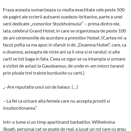
Fraza aceasta sumarizeaza cu multa exactitate cele peste 500
de pagini ale scrierii autoarei suedezo-britanice, parte a unei
serii dedicate „comorilor Stockholmului” – prima dintre ele,
iata, celebrul Grand Hotel, in care se organizeaza de peste 100
de ani ceremoniile de acordare a premiilor Nobel. (Cartea mi-a
facut pofta sa ma apuc in sfarsit si de „Doamna Nobel”, care, ca
o doamna, asteapta de niste ani sa ii vina si ei randul; si alte
carti se tot baga in fata. Ceea ce sigur se va intampla si urmare
a vizitei de astazi la Gaudeamus, de unde m-am intors tarand
prin ploaie trei traiste burdusite cu carti.)
„- Are reputatia unui soi de balaur. (…)
– La fel ca oricare alta femeie care nu accepta prostii si
insubordonarea.”
Intr-o lume si un timp apartinand barbatilor, Wilhelmina
Skogh, personaj cat se poate de real, a jucat un rol care cu greu