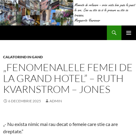
Sari
la
conținut
Caută
Impresii
MENIU
PRINCI
CALATORIND IN GAND
„FENOMENALELE FEMEI DE
LA GRAND HOTEL” – RUTH
KVARNSTROM – JONES
6 DECEMBRIE 2025
ADMIN
„- Nu exista nimic mai rau decat o femeie care stie ca are
dreptate.”