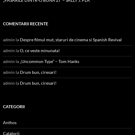
„PASARILE DINTR-O BUNA ZI” – SALLY J. PLA
COMENTARII RECENTE
admin
la
Despre filmul mut, staruri de cinema si Spanish Revival
admin
la
O, ce veste minunata!
admin
la
„Uncommon Type” – Tom Hanks
admin
la
Drum bun, ciresari!
admin
la
Drum bun, ciresari!
CATEGORII
Anthos
Calatorii