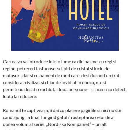
Cartea va va introduce intr-o lume ca din basme, cu regi si
regine, petreceri fastuoase, sclipiri de cristal si luciu de
matasuri, dar si cu oameni de rand care, desi ducand un trai
considerat civilizat si chiar de invidiat in epoca, nu-si
permiteau decat o rochie la doua persoane – si aceea cu defect,
luata la reducere.
Romanul te captiveaza, ii dai cu placere paginile si nici nu stii
cand ajungi la final, lungind gatul in asteptarea celui de al
doilea volum al seriei, „Nordiska Kompaniet” – un alt